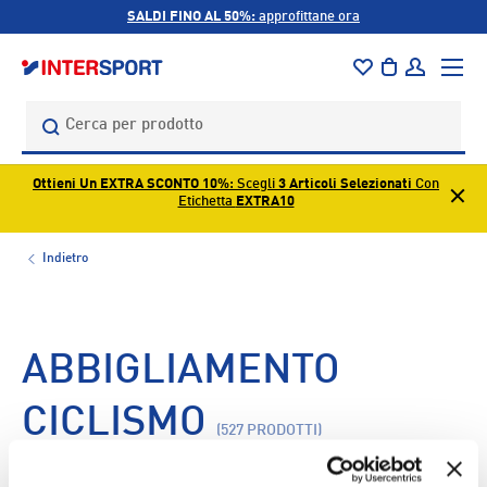
SALDI FINO AL 50%:
approfittane ora
PASSA AI CONTENUTI
Menu
Borsa
Accedi
Cerca
Cerca
Ottieni Un EXTRA SCONTO 10%
: Scegli
3 Articoli Selezionati
Con
Etichetta
EXTRA10
Indietro
ABBIGLIAMENTO
CICLISMO
(527 PRODOTTI)