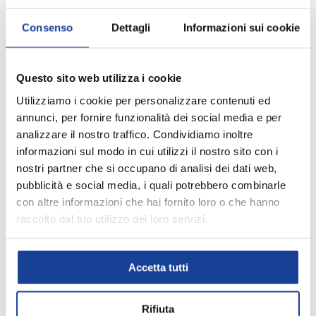
Filtra e ordina
Consenso
Dettagli
Informazioni sui cookie
Nessun prodotto trovato
Questo sito web utilizza i cookie
Utilizziamo i cookie per personalizzare contenuti ed
annunci, per fornire funzionalità dei social media e per
analizzare il nostro traffico. Condividiamo inoltre
informazioni sul modo in cui utilizzi il nostro sito con i
nostri partner che si occupano di analisi dei dati web,
pubblicità e social media, i quali potrebbero combinarle
con altre informazioni che hai fornito loro o che hanno
raccolto dal tuo utilizzo dei loro servizi.
Facebook
YouTube
Instagram
TikTok
LinkedIn
Cisalfa Group
Accetta tutti
Storia Intersport IIC
Rifiuta