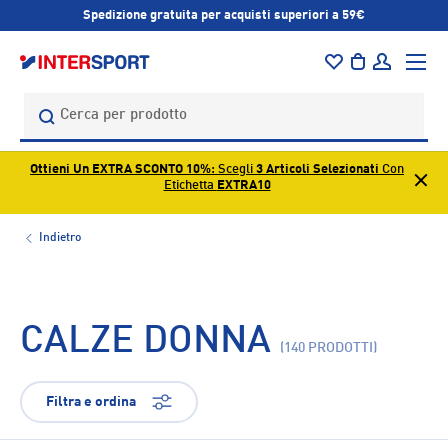
Spedizione gratuita per acquisti superiori a 59€
PASSA AI CONTENUTI
Menu
Borsa
Accedi
Cerca
Cerca
Ottieni Un EXTRA SCONTO 10%
: Scegli
3 Articoli Selezionati
Con
Etichetta
EXTRA10
Indietro
CALZE DONNA
(140 PRODOTTI)
Filtra e ordina