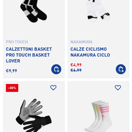
PRO TOUCH
NAKAMURA
CALZETTONI BASKET
CALZE CICLISMO
PRO TOUCH BASKET
NAKAMURA CICLO
LOVER
€4,99
SCEGLI OPZIONI
SCEGLI 
€6,99
€9,99
-30%