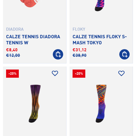
DIADORA
FLOKY
CALZE TENNIS DIADORA
CALZE TENNIS FLOKY S-
TENNIS W
MASH TOKYO
€8,40
€31,12
SCEGLI OPZIONI
SCEGLI 
€12,00
€38,90
-20%
-20%