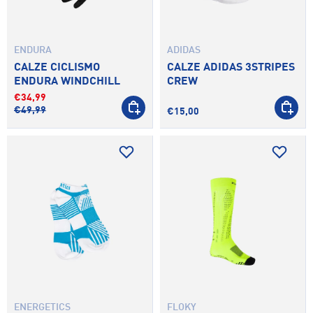
ENDURA
ADIDAS
CALZE CICLISMO
CALZE ADIDAS 3STRIPES
ENDURA WINDCHILL
CREW
€34,99
SCEGLI OPZIONI
SCEGLI 
€49,99
€15,00
ENERGETICS
FLOKY