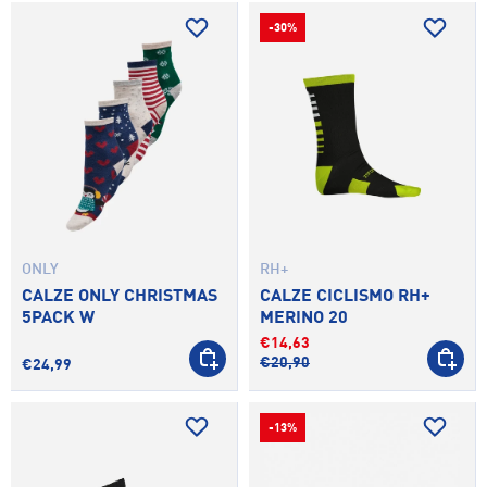
-30%
ONLY
RH+
CALZE ONLY CHRISTMAS
CALZE CICLISMO RH+
5PACK W
MERINO 20
€14,63
SCEGLI OPZIONI
SCEGLI 
€20,90
€24,99
-13%