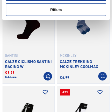
-40%
Rifiuta
SANTINI
MCKINLEY
CALZE CICLISMO SANTINI
CALZE TREKKING
RACING W
MCKINLEY COOLMAX
€9,59
SCEGLI OPZIONI
SCEGLI 
€15,99
€6,99
-29%