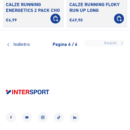
CALZE RUNNING
CALZE RUNNING FLOKY
ENERGETICS 2 PACK CHO
RUN UP LONG
SCEGLI OPZIONI
SCEGLI 
€6,99
€49,90
Avanti
Indietro
Pagina 6 / 6
Facebook
YouTube
Instagram
TikTok
LinkedIn