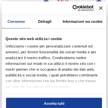
€31,12
SCEGLI OPZIONI
SCEGLI 
€38,90
€34,90
-20%
Consenso
Dettagli
Informazioni sui cookie
Questo sito web utilizza i cookie
Utilizziamo i cookie per personalizzare contenuti ed
annunci, per fornire funzionalità dei social media e per
analizzare il nostro traffico. Condividiamo inoltre
informazioni sul modo in cui utilizzi il nostro sito con i
nostri partner che si occupano di analisi dei dati web,
FLOKY
FLOKY
pubblicità e social media, i quali potrebbero combinarle
CALZE TENNIS FLOKY S-
CALZE TENNIS FLOKY S-
con altre informazioni che hai fornito loro o che hanno
MASH 2025
MASH
raccolto dal tuo utilizzo dei loro servizi.
€27,92
SCEGLI OPZIONI
SCEGLI 
€34,90
€34,90
Accetta tutti