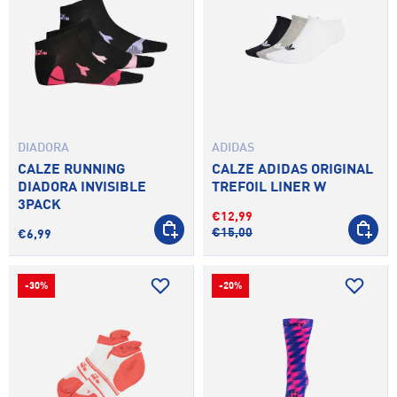
DIADORA
ADIDAS
CALZE RUNNING
CALZE ADIDAS ORIGINAL
DIADORA INVISIBLE
TREFOIL LINER W
3PACK
€12,99
AGGIUNGI AL CARRELLO
SCEGLI 
€15,00
€6,99
-30%
-20%