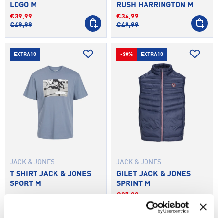
LOGO M
RUSH HARRINGTON M
€39,99
€34,99
SCEGLI OPZIONI
SCEGLI 
€49,99
€49,99
EXTRA10
-30%
EXTRA10
JACK & JONES
JACK & JONES
T SHIRT JACK & JONES
GILET JACK & JONES
SPORT M
SPRINT M
€27,99
SCEGLI OPZIONI
SCEGLI 
€39,99
€14,99