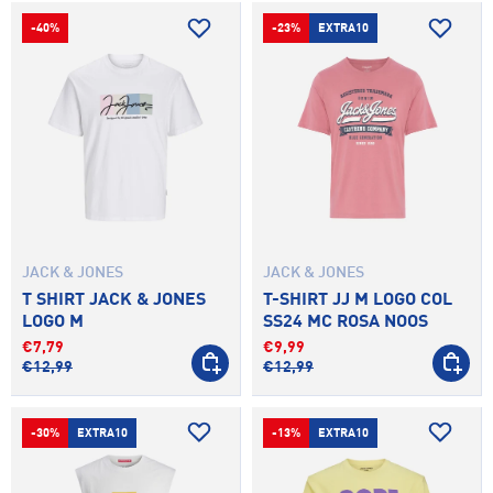
-40%
-23%
EXTRA10
JACK & JONES
JACK & JONES
T SHIRT JACK & JONES
T-SHIRT JJ M LOGO COL
LOGO M
SS24 MC ROSA NOOS
€7,79
€9,99
SCEGLI OPZIONI
SCEGLI 
€12,99
€12,99
-30%
EXTRA10
-13%
EXTRA10