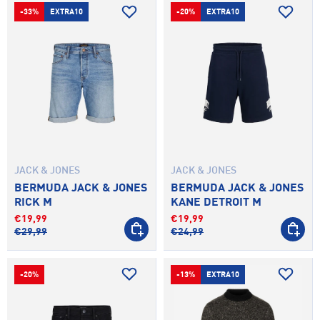
-33%
EXTRA10
-20%
EXTRA10
JACK & JONES
JACK & JONES
BERMUDA JACK & JONES
BERMUDA JACK & JONES
RICK M
KANE DETROIT M
€19,99
€19,99
SCEGLI OPZIONI
SCEGLI 
€29,99
€24,99
-20%
-13%
EXTRA10