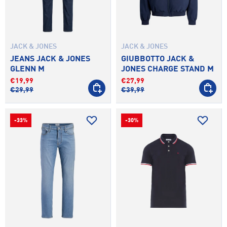
JACK & JONES
JACK & JONES
JEANS JACK & JONES
GIUBBOTTO JACK &
GLENN M
JONES CHARGE STAND M
€19,99
€27,99
SCEGLI OPZIONI
SCEGLI 
€29,99
€39,99
-33%
-30%