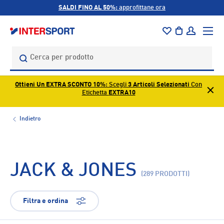
SALDI FINO AL 50%:
approfittane ora
PASSA AI CONTENUTI
Menu
Borsa
Accedi
Cerca
Cerca
Ottieni Un EXTRA SCONTO 10%
: Scegli
3 Articoli Selezionati
Con
Etichetta
EXTRA10
Indietro
JACK & JONES
(289 PRODOTTI)
Filtra e ordina