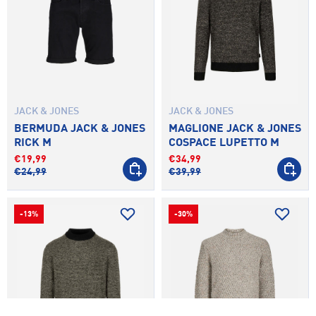
JACK & JONES
JACK & JONES
BERMUDA JACK & JONES
MAGLIONE JACK & JONES
RICK M
COSPACE LUPETTO M
€19,99
€34,99
SCEGLI OPZIONI
SCEGLI 
€24,99
€39,99
-13%
-30%