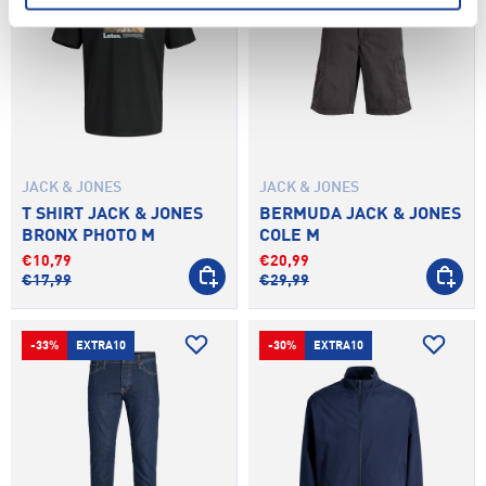
JACK & JONES
JACK & JONES
T SHIRT JACK & JONES
BERMUDA JACK & JONES
BRONX PHOTO M
COLE M
€10,79
€20,99
SCEGLI OPZIONI
SCEGLI 
€17,99
€29,99
-33%
EXTRA10
-30%
EXTRA10