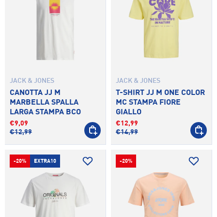
JACK & JONES
JACK & JONES
CANOTTA JJ M
T-SHIRT JJ M ONE COLOR
MARBELLA SPALLA
MC STAMPA FIORE
LARGA STAMPA BCO
GIALLO
€9,09
€12,99
SCEGLI OPZIONI
SCEGLI 
€12,99
€14,99
-20%
EXTRA10
-20%