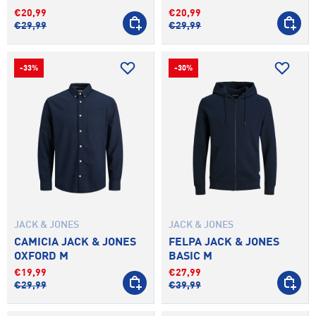
€20,99
€20,99
SCEGLI OPZIONI
SCEGLI 
€29,99
€29,99
-33%
-30%
JACK & JONES
JACK & JONES
CAMICIA JACK & JONES
FELPA JACK & JONES
OXFORD M
BASIC M
€19,99
€27,99
SCEGLI OPZIONI
SCEGLI 
€29,99
€39,99