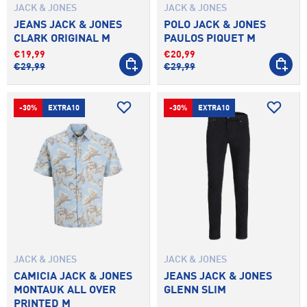
JACK & JONES
JACK & JONES
JEANS JACK & JONES
POLO JACK & JONES
CLARK ORIGINAL M
PAULOS PIQUET M
€19,99
€20,99
SCEGLI OPZIONI
SCEGLI 
€29,99
€29,99
-30%
EXTRA10
-30%
EXTRA10
JACK & JONES
JACK & JONES
CAMICIA JACK & JONES
JEANS JACK & JONES
MONTAUK ALL OVER
GLENN SLIM
PRINTED M