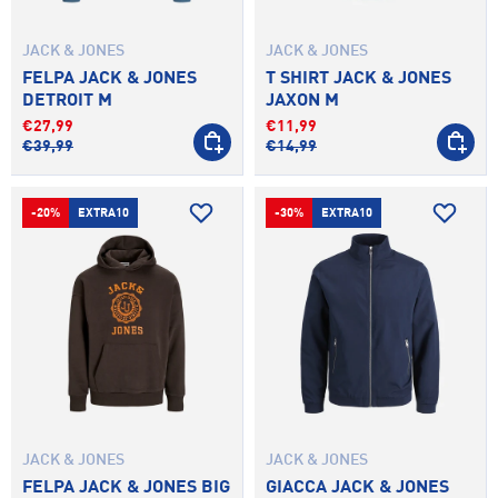
JACK & JONES
JACK & JONES
FELPA JACK & JONES
T SHIRT JACK & JONES
DETROIT M
JAXON M
€27,99
€11,99
SCEGLI OPZIONI
SCEGLI 
€39,99
€14,99
-20%
EXTRA10
-30%
EXTRA10
JACK & JONES
JACK & JONES
FELPA JACK & JONES BIG
GIACCA JACK & JONES