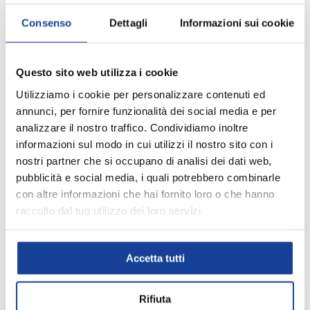
Consenso
Dettagli
Informazioni sui cookie
-17%
EXTRA10
-13%
Questo sito web utilizza i cookie
Utilizziamo i cookie per personalizzare contenuti ed
annunci, per fornire funzionalità dei social media e per
analizzare il nostro traffico. Condividiamo inoltre
informazioni sul modo in cui utilizzi il nostro sito con i
nostri partner che si occupano di analisi dei dati web,
JACK & JONES
JACK & JONES
pubblicità e social media, i quali potrebbero combinarle
GIACCA JACK & JONES
T SHIRT JACK & JONES
con altre informazioni che hai fornito loro o che hanno
PUFFER COREANA M
BOX M
raccolto dal tuo utilizzo dei loro servizi.
€49,99
€12,99
SCEGLI OPZIONI
SCEGLI 
€59,99
€14,99
Accetta tutti
-40%
-30%
Rifiuta