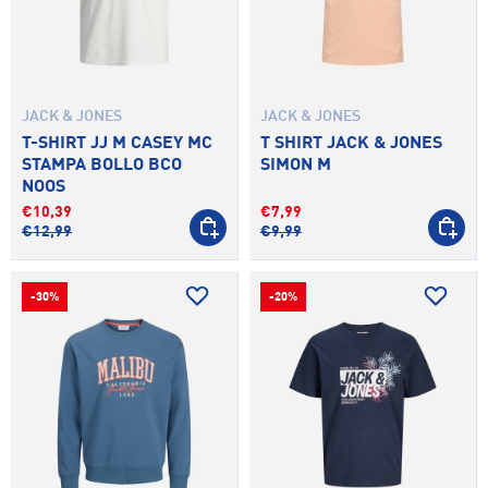
JACK & JONES
JACK & JONES
T-SHIRT JJ M CASEY MC
T SHIRT JACK & JONES
STAMPA BOLLO BCO
SIMON M
NOOS
€10,39
€7,99
SCEGLI OPZIONI
SCEGLI 
€12,99
€9,99
-30%
-20%