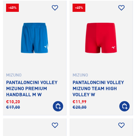
-40%
-40%
MIZUNO
MIZUNO
PANTALONCINI VOLLEY
PANTALONCINI VOLLEY
MIZUNO PREMIUM
MIZUNO TEAM HIGH
HANDBALL M W
VOLLEY W
€10,20
€11,99
SCEGLI OPZIONI
SCEGLI 
€17,00
€20,00