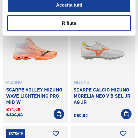
Accetta tutti
-30%
EXTRA10
Rifiuta
MIZUNO
MIZUNO
SCARPE VOLLEY MIZUNO
SCARPE CALCIO MIZUNO
WAVE LIGHTENING PRO
MORELIA NEO V B SEL JR
MID W
AG JR
€91,00
SCEGLI OPZIONI
SCEGLI 
€130,00
€80,00
EXTRA10