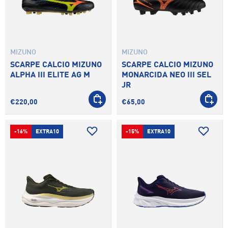
MIZUNO
MIZUNO
SCARPE CALCIO MIZUNO
SCARPE CALCIO MIZUNO
ALPHA III ELITE AG M
MONARCIDA NEO III SEL
JR
SCEGLI OPZIONI
SCEGLI 
€220,00
€65,00
-16%
EXTRA10
-15%
EXTRA10