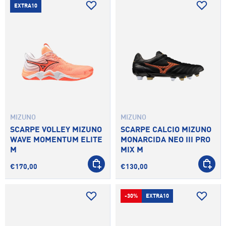
EXTRA10
MIZUNO
MIZUNO
SCARPE VOLLEY MIZUNO
SCARPE CALCIO MIZUNO
WAVE MOMENTUM ELITE
MONARCIDA NEO III PRO
M
MIX M
SCEGLI OPZIONI
SCEGLI 
€170,00
€130,00
-30%
EXTRA10