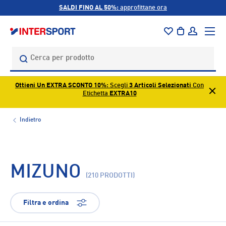
SALDI FINO AL 50%:
approfittane ora
PASSA AI CONTENUTI
Menu
Borsa
Accedi
Cerca
Cerca
Ottieni Un EXTRA SCONTO 10%
: Scegli
3 Articoli Selezionati
Con
Etichetta
EXTRA10
Indietro
MIZUNO
(210 PRODOTTI)
Filtra e ordina