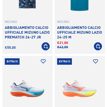
MIZUNO
MIZUNO
ABBIGLIAMENTO CALCIO
ABBIGLIAMENTO CALCIO
UFFICIALE MIZUNO LAZIO
UFFICIALE MIZUNO LAZIO
PREMATCH 26-27 JR
24-25 M
€21,00
SCEGLI OPZIONI
SCEGLI 
€42,00
€55,00
EXTRA10
EXTRA10