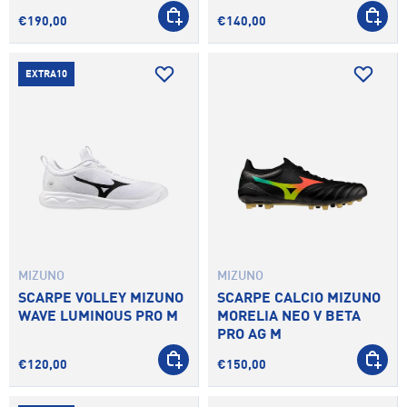
SCEGLI OPZIONI
SCEGLI 
€190,00
€140,00
EXTRA10
MIZUNO
MIZUNO
SCARPE VOLLEY MIZUNO
SCARPE CALCIO MIZUNO
WAVE LUMINOUS PRO M
MORELIA NEO V BETA
PRO AG M
SCEGLI OPZIONI
SCEGLI 
€120,00
€150,00