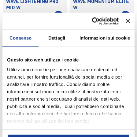
WAVE LIGHTENING PRO
WAVE MOMENTUM ELITE
MID W
W
SCEGLI OPZIONI
SCEGLI 
€130,00
€170,00
EXTRA10
EXTRA10
Consenso
Dettagli
Informazioni sui cookie
Questo sito web utilizza i cookie
Utilizziamo i cookie per personalizzare contenuti ed
annunci, per fornire funzionalità dei social media e per
analizzare il nostro traffico. Condividiamo inoltre
informazioni sul modo in cui utilizzi il nostro sito con i
nostri partner che si occupano di analisi dei dati web,
MIZUNO
MIZUNO
pubblicità e social media, i quali potrebbero combinarle
SCARPE VOLLEY MIZUNO
SCARPE VOLLEY MIZUNO
con altre informazioni che hai fornito loro o che hanno
WAVE LIGHTENING PRO
WAVE MOMENTUM ELITE
raccolto dal tuo utilizzo dei loro servizi.
MID M
MID W
SCEGLI OPZIONI
SCEGLI 
€130,00
€180,00