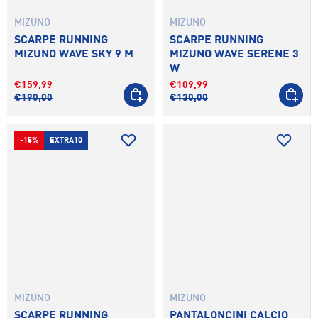
MIZUNO
MIZUNO
SCARPE RUNNING
SCARPE RUNNING
MIZUNO WAVE SKY 9 M
MIZUNO WAVE SERENE 3
W
€159,99
€109,99
SCEGLI OPZIONI
SCEGLI 
€190,00
€130,00
-15%
EXTRA10
MIZUNO
MIZUNO
SCARPE RUNNING
PANTALONCINI CALCIO