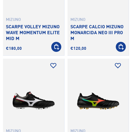
MIZUNO
MIZUNO
SCARPE VOLLEY MIZUNO
SCARPE CALCIO MIZUNO
WAVE MOMENTUM ELITE
MONARCIDA NEO III PRO
MID M
M
SCEGLI OPZIONI
SCEGLI 
€180,00
€120,00
MIZUNO
MIZUNO