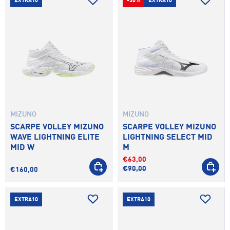
EXTRA10
-30%
EXTRA10
MIZUNO
MIZUNO
SCARPE VOLLEY MIZUNO
SCARPE VOLLEY MIZUNO
WAVE LIGHTNING ELITE
LIGHTNING SELECT MID
MID W
M
€63,00
SCEGLI OPZIONI
SCEGLI 
€90,00
€160,00
EXTRA10
EXTRA10