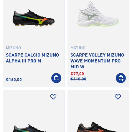
MIZUNO
MIZUNO
SCARPE CALCIO MIZUNO
SCARPE VOLLEY MIZUNO
ALPHA III PRO M
WAVE MOMENTUM PRO
MID W
€77,00
SCEGLI OPZIONI
SCEGLI 
€110,00
€160,00