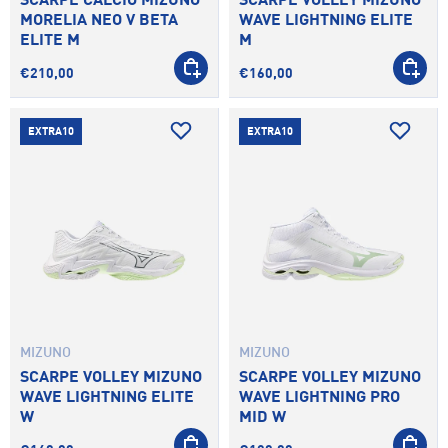
SCARPE CALCIO MIZUNO
SCARPE VOLLEY MIZUNO
MORELIA NEO V BETA
WAVE LIGHTNING ELITE
ELITE M
M
SCEGLI OPZIONI
SCEGLI 
€210,00
€160,00
EXTRA10
EXTRA10
MIZUNO
MIZUNO
SCARPE VOLLEY MIZUNO
SCARPE VOLLEY MIZUNO
WAVE LIGHTNING ELITE
WAVE LIGHTNING PRO
W
MID W
SCEGLI OPZIONI
SCEGLI 