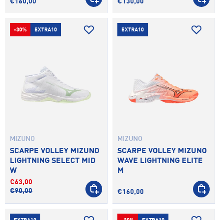
€160,00
€130,00
-30%
EXTRA10
EXTRA10
MIZUNO
MIZUNO
SCARPE VOLLEY MIZUNO
SCARPE VOLLEY MIZUNO
LIGHTNING SELECT MID
WAVE LIGHTNING ELITE
W
M
€63,00
SCEGLI OPZIONI
SCEGLI 
€90,00
€160,00