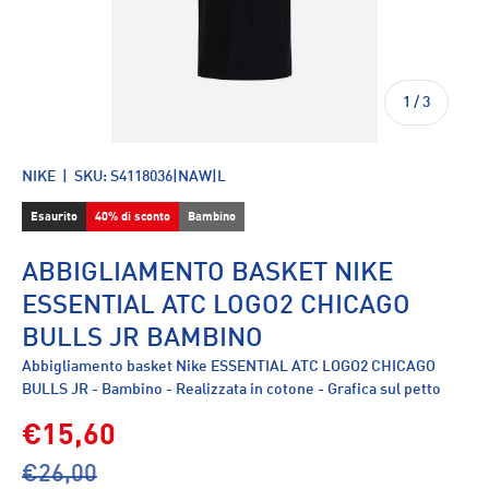
di
1
/
3
NIKE
|
SKU:
S4118036|NAW|L
Esaurito
40% di sconto
Bambino
ABBIGLIAMENTO BASKET NIKE
ESSENTIAL ATC LOGO2 CHICAGO
BULLS JR BAMBINO
Abbigliamento basket Nike ESSENTIAL ATC LOGO2 CHICAGO
BULLS JR - Bambino - Realizzata in cotone - Grafica sul petto
€15,60
€26,00