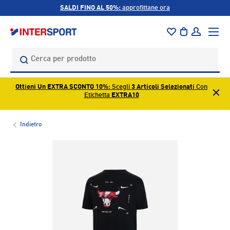
SALDI FINO AL 50%:
approfittane ora
PASSA AI CONTENUTI
Menu
Borsa
Accedi
Cerca
Cerca
Ottieni Un EXTRA SCONTO 10%
: Scegli
3 Articoli Selezionati
Con
Etichetta
EXTRA10
Indietro
L’immagine 1 è ora disponibile nella visualizzazione galleri