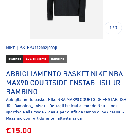
di
1
/
3
NIKE
|
SKU:
S4112002|000|L
Esaurito
50% di sconto
Bambino
ABBIGLIAMENTO BASKET NIKE NBA
MAX90 COURTSIDE ENSTABLISH JR
BAMBINO
Abbigliamento basket Nike NBA MAX90 COURTSIDE ENSTABLISH
JR - Bambino_unisex - Dettagli ispirati al mondo Nba - Look
sportivo e alla moda - Ideale per outfit da campo o look casual -
Massimo comfort durante l'attività fisica
€15,00