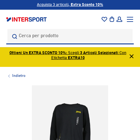
Acquista 3 articoli,
Extra Sconto 10%
PASSA AI CONTENUTI
Menu
Borsa
Accedi
Cerca
Cerca
Ottieni Un EXTRA SCONTO 10%
: Scegli
3 Articoli Selezionati
Con
Etichetta
EXTRA10
Indietro
L’immagine 1 è ora disponibile nella visualizzazione galleri