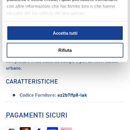
con altre informazioni che hai fornito loro o che hanno
raccolto dal tuo utilizzo dei loro servizi.
DESCRIZIONE
Accetta tutti
Con stile e comfort, l'abbigliamento Nike NBA Max90
Courtside Enstablish Jr è perfetto per gli amanti del
basket. Con dettagli ispirati al mondo NBA, questo capo
Rifiuta
offre un look sportivo e alla moda. Ideale per
completare il tuo outfit da campo o per un look casual
urbano.
CARATTERISTICHE
Codice Fornitore:
ez2b7ffp8-lak
PAGAMENTI SICURI