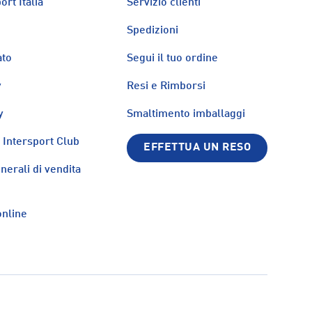
ort Italia
Servizio clienti
Spedizioni
ato
Segui il tuo ordine
y
Resi e Rimborsi
y
Smaltimento imballaggi
Intersport Club
EFFETTUA UN RESO
nerali di vendita
nline