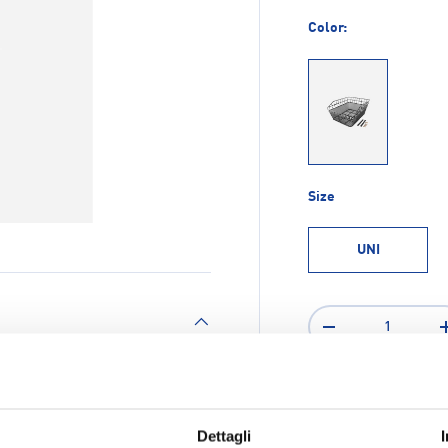
Color:
1
Size
UNI
Q.tà
-
perfetto per l'organizzazione
sioni di 26x12x36 cm, offre
 di vario genere. Realizzato
Dettagli