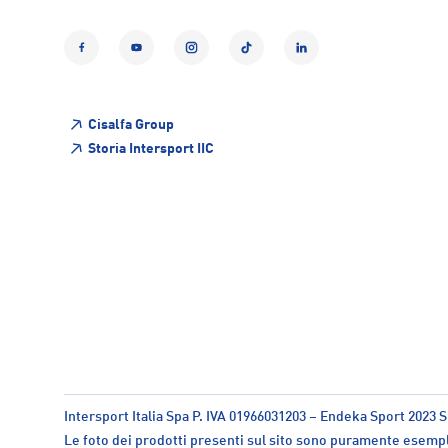
Facebook
YouTube
Instagram
TikTok
LinkedIn
Cisalfa Group
Storia Intersport IIC
Intersport Italia Spa P. IVA 01966031203 – Endeka Sport 2023 S
Le foto dei prodotti presenti sul sito sono puramente esempl