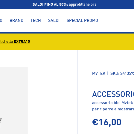
SALDI FINO AL 50%:
approfittane ora
O
BRAND
TECH
SALDI
SPECIAL PROMO
tichetta
EXTRA10
alleria
MVTEK
|
SKU:
S41357
ACCESSORI
accessorio bici Mvtek
per riporre e mostrar
€16,00