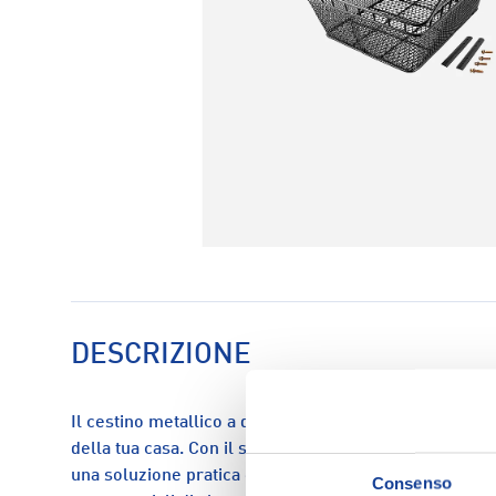
DESCRIZIONE
Il cestino metallico a due piani Mvtek è l'accessorio 
della tua casa. Con il suo design elegante e le dimen
una soluzione pratica e funzionale per riporre oggetti
Consenso