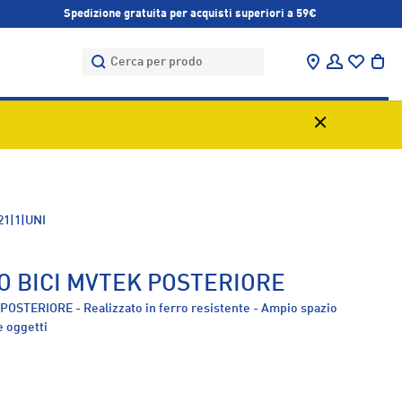
Spedizione gratuita per acquisti superiori a 59€
Cerca
Cerca
Trova negozi
Accedi
Bor
21|1|UNI
O BICI MVTEK POSTERIORE
 POSTERIORE - Realizzato in ferro resistente - Ampio spazio
e oggetti