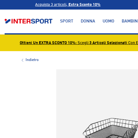
Acquista 3 articoli,
Extra Sconto 10%
PASSA AI CONTENUTI
SPORT
DONNA
UOMO
BAMBIN
Ottieni Un EXTRA SCONTO 10%
: Scegli
3 Articoli Selezionati
Con E
Indietro
L’immagine 1 è ora disponibile nella visualizzazione g