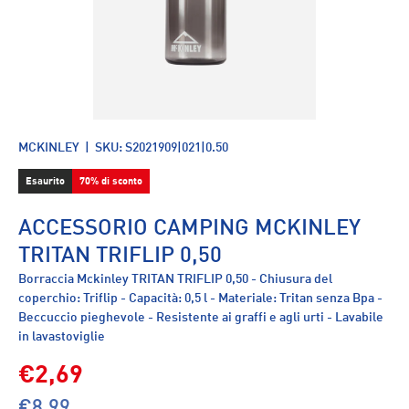
MCKINLEY
|
SKU:
S2021909|021|0.50
Esaurito
70% di sconto
ACCESSORIO CAMPING MCKINLEY
TRITAN TRIFLIP 0,50
Borraccia Mckinley TRITAN TRIFLIP 0,50 - Chiusura del
coperchio: Triflip - Capacità: 0,5 l - Materiale: Tritan senza Bpa -
Beccuccio pieghevole - Resistente ai graffi e agli urti - Lavabile
in lavastoviglie
€2,69
€8,99