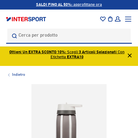
SALDI FINO AL 50%:
approfittane ora
PASSA AI CONTENUTI
Menu
Borsa
Accedi
Cerca
Cerca
Ottieni Un EXTRA SCONTO 10%
: Scegli
3 Articoli Selezionati
Con
Etichetta
EXTRA10
Indietro
L’immagine 1 è ora disponibile nella visualizzazione galleri