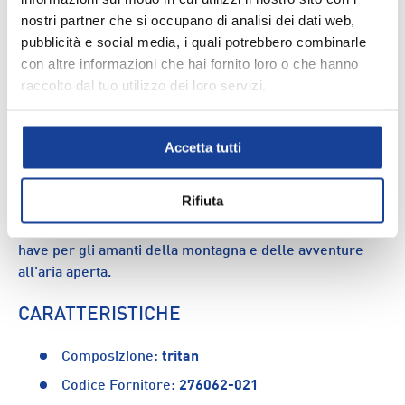
nostri partner che si occupano di analisi dei dati web,
DESCRIZIONE
pubblicità e social media, i quali potrebbero combinarle
con altre informazioni che hai fornito loro o che hanno
La bottiglia d'acqua McKinley Tritan Triflip 0,50 è
raccolto dal tuo utilizzo dei loro servizi.
l'accessorio perfetto per idratarsi in movimento.
Realizzata in materiale Tritan resistente ai graffi e agli
urti, senza BPA e lavabile in lavastoviglie, offre praticità
Accetta tutti
e affidabilità. Il pratico piano ribaltabile consente di bere
velocemente, mentre la capacità di 0,5 l la rende ideale
Rifiuta
per le attività outdoor. Con il beccuccio pieghevole e la
resistenza alle macchie, questa borraccia è un must-
have per gli amanti della montagna e delle avventure
all'aria aperta.
CARATTERISTICHE
Composizione:
tritan
Codice Fornitore:
276062-021