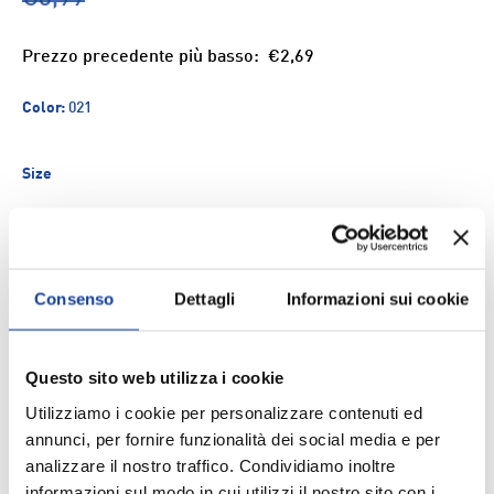
Prezzo precedente più basso:
€2,69
Color:
021
Size
Q.tà
ESAURITO
-
+
Consenso
Dettagli
Informazioni sui cookie
Aggiungi ai Preferiti
Questo sito web utilizza i cookie
Utilizziamo i cookie per personalizzare contenuti ed
Spedizione e consegna
annunci, per fornire funzionalità dei social media e per
analizzare il nostro traffico. Condividiamo inoltre
informazioni sul modo in cui utilizzi il nostro sito con i