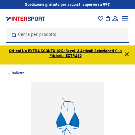
Spedizione gratuita per acquisti superiori a 59€
PASSA AI CONTENUTI
Menu
Borsa
Accedi
Cerca
Cerca
Ottieni Un EXTRA SCONTO 10%
: Scegli
3 Articoli Selezionati
Con
Etichetta
EXTRA10
Indietro
L’immagine 1 è ora disponibile nella visualizzazione galleri