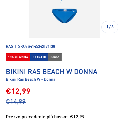
di
1
/
3
RAS
|
SKU:
S4145342|71|38
13% di sconto
EXTRA10
Donna
BIKINI RAS BEACH W DONNA
Bikini Ras Beach W - Donna
€12,99
€14,99
Prezzo precedente più basso:
€12,99