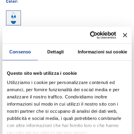
Color:
71
Size
Consenso
Dettagli
Informazioni sui cookie
34
36
38
40
42
Questo sito web utilizza i cookie
Utilizziamo i cookie per personalizzare contenuti ed
Q.tà
AGGIUNGI AL CARRELLO
-
+
annunci, per fornire funzionalità dei social media e per
analizzare il nostro traffico. Condividiamo inoltre
informazioni sul modo in cui utilizzi il nostro sito con i
Aggiungi ai Preferiti
nostri partner che si occupano di analisi dei dati web,
pubblicità e social media, i quali potrebbero combinarle
con altre informazioni che hai fornito loro o che hanno
Spedizione e consegna
raccolto dal tuo utilizzo dei loro servizi.