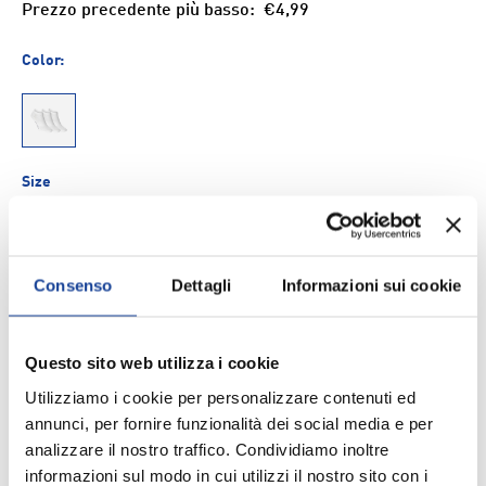
Prezzo precedente più basso:
€4,99
Color:
900
Size
36-38
39-41
42-44
45-47
Consenso
Dettagli
Informazioni sui cookie
Q.tà
AGGIUNGI AL CARRELLO
-
+
Questo sito web utilizza i cookie
Aggiungi ai Preferiti
Utilizziamo i cookie per personalizzare contenuti ed
annunci, per fornire funzionalità dei social media e per
analizzare il nostro traffico. Condividiamo inoltre
Spedizione e consegna
informazioni sul modo in cui utilizzi il nostro sito con i