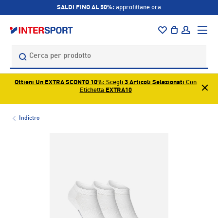
SALDI FINO AL 50%:
approfittane ora
PASSA AI CONTENUTI
Menu
Borsa
Accedi
Cerca
Cerca
Ottieni Un EXTRA SCONTO 10%
: Scegli
3 Articoli Selezionati
Con
Etichetta
EXTRA10
Indietro
L’immagine 1 è ora disponibile nella visualizzazione galleri