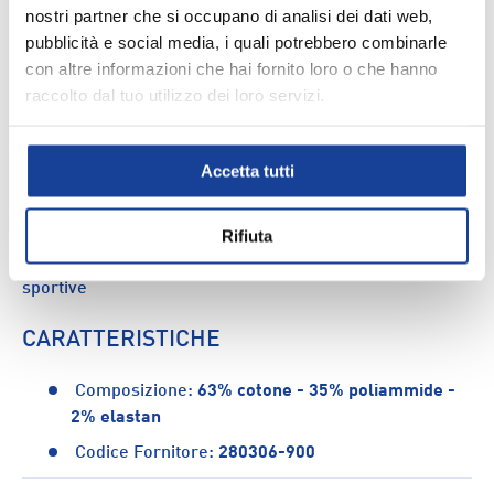
nostri partner che si occupano di analisi dei dati web,
pubblicità e social media, i quali potrebbero combinarle
con altre informazioni che hai fornito loro o che hanno
raccolto dal tuo utilizzo dei loro servizi.
DESCRIZIONE
Questi calzini En 100 di Energetics sono perfetti per le
Accetta tutti
attività sportive. Sono realizzati con una combinazione di
tessuti morbidi ed elasticizzati per offrire comfort e
Rifiuta
comodità. CARATTERISTICHE: - Design solido - Low-cut
- Offrono comfort e comodità - Perfetti per le attività
sportive
CARATTERISTICHE
Composizione:
63% cotone - 35% poliammide -
2% elastan
Codice Fornitore:
280306-900