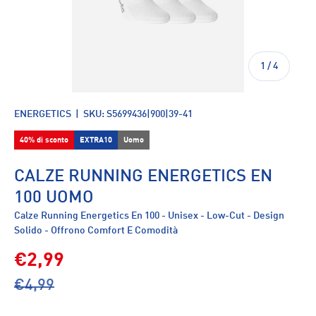
di
1
/
4
ENERGETICS
|
SKU:
S5699436|900|39-41
40% di sconto
EXTRA10
Uomo
CALZE RUNNING ENERGETICS EN
100 UOMO
Calze Running Energetics En 100 - Unisex - Low-Cut - Design
Solido - Offrono Comfort E Comodità
€2,99
€4,99