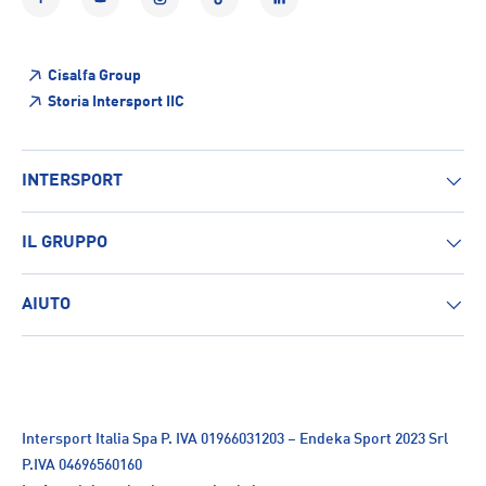
Facebook
YouTube
Instagram
TikTok
LinkedIn
Cisalfa Group
Storia Intersport IIC
INTERSPORT
IL GRUPPO
AIUTO
Intersport Italia Spa P. IVA 01966031203 – Endeka Sport 2023 Srl
P.IVA 04696560160