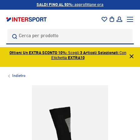
SALDI FINO AL 50%:
approfittane ora
PASSA AI CONTENUTI
Menu
Borsa
Accedi
Cerca
Cerca
Ottieni Un EXTRA SCONTO 10%
: Scegli
3 Articoli Selezionati
Con
Etichetta
EXTRA10
Indietro
L’immagine 1 è ora disponibile nella visualizzazione galleri