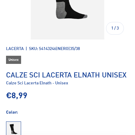
di
1
/
3
LACERTA
|
SKU:
S4143246|NERO|35/38
Unisex
CALZE SCI LACERTA ELNATH UNISEX
Calze Sci Lacerta Elnath - Unisex
€8,99
Color:
NERO