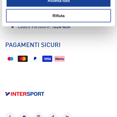
Accetta tutti
Calze Sci Lacerta Elnath - Unisex
CARATTERISTICHE
Rifiuta
Codice Fornitore:
1024-stm
PAGAMENTI SICURI