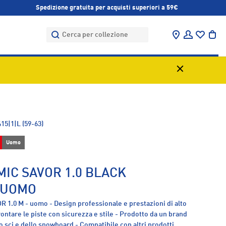
Spedizione gratuita per acquisti superiori a 59€
Cerca
Cerca
Trova negozi
Accedi
Bor
15|1|L (59-63)
Uomo
IC SAVOR 1.0 BLACK
 UOMO
R 1.0 M - uomo - Design professionale e prestazioni di alto
frontare le piste con sicurezza e stile - Prodotto da un brand
 sci e dello snowboard - Compatibile con altri prodotti