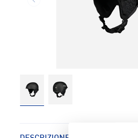
Carica immagine 1 nella visualizzazione galleria
Carica immagine 2 nella visualizzaz