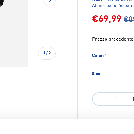
Atomic per un'esperi
€69,99
€8
Prezzo precedente
di
1
/
2
Color:
1
Size
Q.tà
-
ione galleria