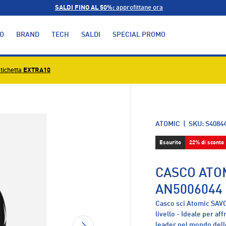
SALDI FINO AL 50%:
approfittane ora
O
BRAND
TECH
SALDI
SPECIAL PROMO
tichetta
EXTRA10
alleria
ATOMIC
|
SKU:
S40844
Esaurito
22% di sconto
CASCO ATOM
AN5006044
Casco sci Atomic SAVO
livello - Ideale per af
AVANTI
leader nel mondo dello