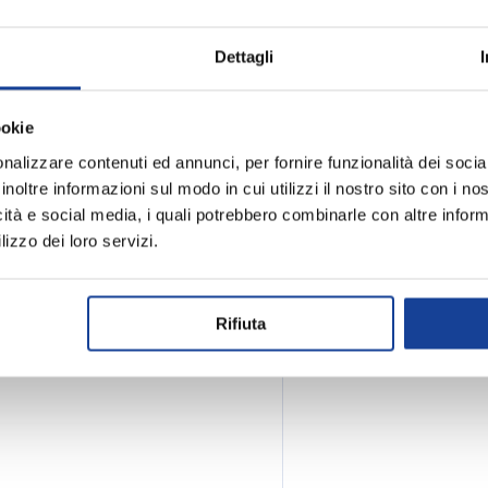
Spedizione e
Dettagli
tare le piste con sicurezza e
 questa attrezzatura ti
. Scopri il meglio dello sci
ookie
nalizzare contenuti ed annunci, per fornire funzionalità dei socia
inoltre informazioni sul modo in cui utilizzi il nostro sito con i n
icità e social media, i quali potrebbero combinarle con altre inform
lizzo dei loro servizi.
Rifiuta