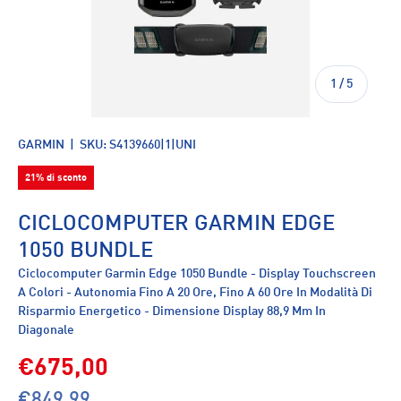
di
1
/
5
GARMIN
|
SKU:
S4139660|1|UNI
21% di sconto
CICLOCOMPUTER GARMIN EDGE
1050 BUNDLE
Ciclocomputer Garmin Edge 1050 Bundle - Display Touchscreen
A Colori - Autonomia Fino A 20 Ore, Fino A 60 Ore In Modalità Di
Risparmio Energetico - Dimensione Display 88,9 Mm In
Diagonale
€675,00
€849,99