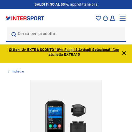
SALDI FINO AL 50%:
approfittane ora
PASSA AI CONTENUTI
Menu
Borsa
Accedi
Cerca
Cerca
Ottieni Un EXTRA SCONTO 10%
: Scegli
3 Articoli Selezionati
Con
Etichetta
EXTRA10
Indietro
L’immagine 1 è ora disponibile nella visualizzazione galleri