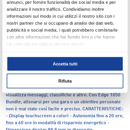
annunci, per fornire funzionalità dei social media e per
Spedizione e consegna
analizzare il nostro traffico. Condividiamo inoltre
informazioni sul modo in cui utilizzi il nostro sito con i
nostri partner che si occupano di analisi dei dati web,
pubblicità e social media, i quali potrebbero combinarle
con altre informazioni che hai fornito loro o che hanno
DESCRIZIONE
raccolto dal tuo utilizzo dei loro servizi.
Garmin Edge 1050 Bundle è il compagno ideale per ogni
ciclista, grazie al suo display touchscreen a colori che
Accetta tutti
permette di visualizzare mappe e statistiche dettagliate.
Con un'autonomia fino a 20 ore, è perfetto per le uscite
Rifiuta
più impegnative e fino a 60 ore in modalità di risparmio
energetico. Ricevi avvisi per i pericoli stradali e
visualizza messaggi, classifiche e altro. Con Edge 1050
Bundle, allenarsi per una gara o un obiettivo personale
non è mai stato così facile e preciso. CARATTERISTICHE:
- Display touchscreen a colori - Autonomia fino a 20 ore,
fino a 60 ore in modalità di risparmio energetico -
Dimensione display 88,9 mm in diagonale