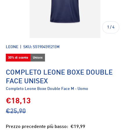
di
1
/
4
LEONE
|
SKU:
S5190459|21|M
30% di sconto
Unisex
COMPLETO LEONE BOXE DOUBLE
FACE UNISEX
Completo Leone Boxe Double Face M - Uomo
€18,13
€25,90
Prezzo precedente più basso:
€19,99