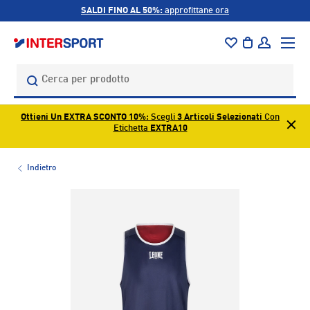
SALDI FINO AL 50%:
approfittane ora
PASSA AI CONTENUTI
Menu
Borsa
Accedi
Cerca
Cerca
Ottieni Un EXTRA SCONTO 10%
: Scegli
3 Articoli Selezionati
Con
Etichetta
EXTRA10
Indietro
L’immagine 1 è ora disponibile nella visualizzazione galleri