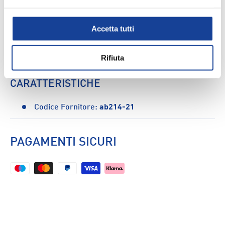
Accetta tutti
DESCRIZIONE
Rifiuta
Completo Leone Boxe Double Face M - Uomo
CARATTERISTICHE
Codice Fornitore:
ab214-21
PAGAMENTI SICURI