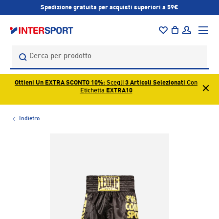
Spedizione gratuita per acquisti superiori a 59€
PASSA AI CONTENUTI
Menu
Borsa
Accedi
Cerca
Cerca
Ottieni Un EXTRA SCONTO 10%
: Scegli
3 Articoli Selezionati
Con
Etichetta
EXTRA10
Indietro
L’immagine 1 è ora disponibile nella visualizzazione galleri