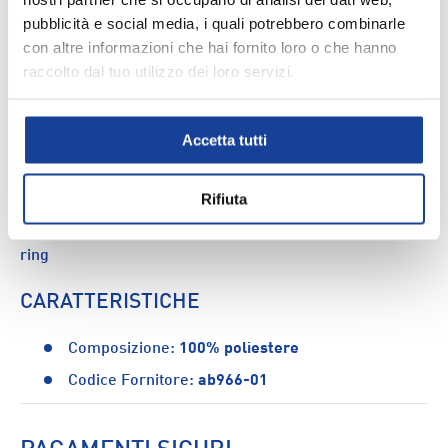
pubblicità e social media, i quali potrebbero combinarle
con altre informazioni che hai fornito loro o che hanno
DESCRIZIONE
raccolto dal tuo utilizzo dei loro servizi.
Con il pantaloncino Leone Dna potrai allenarti in tutta
comodità e libertà di movimento. Il comfort e la
Accetta tutti
leggerezza di questo pantaloncino assicurano una
vestibilità ottimale. Ideale per salire sul ring.
Rifiuta
CARATTERISTICHE: - Offre comodità e libertà di
movimento - Vestibilità ottimale - Ideale per salire sul
ring
CARATTERISTICHE
Composizione:
100% poliestere
Codice Fornitore:
ab966-01