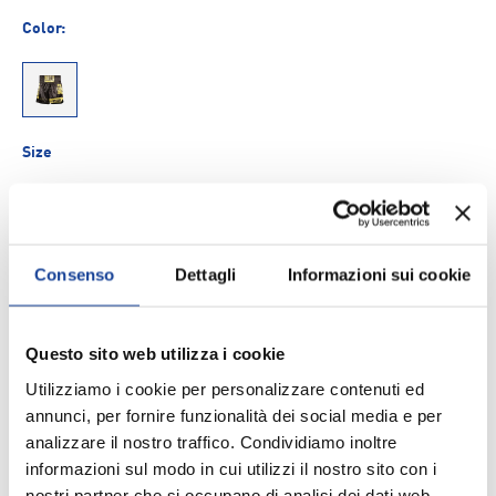
Color:
01
Size
M
Consenso
Dettagli
Informazioni sui cookie
Q.tà
AGGIUNGI AL CARRELLO
-
+
Questo sito web utilizza i cookie
Aggiungi ai Preferiti
Utilizziamo i cookie per personalizzare contenuti ed
annunci, per fornire funzionalità dei social media e per
analizzare il nostro traffico. Condividiamo inoltre
Spedizione e consegna
informazioni sul modo in cui utilizzi il nostro sito con i
nostri partner che si occupano di analisi dei dati web,