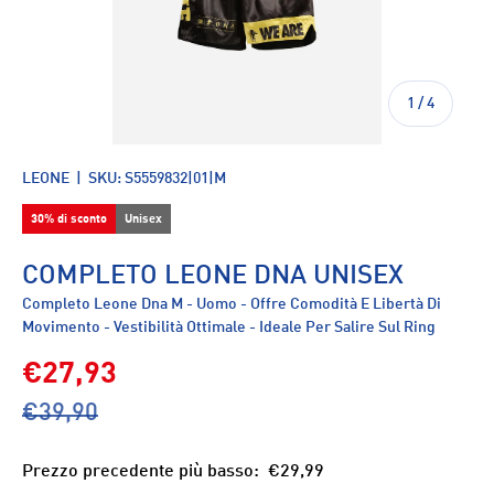
di
1
/
4
LEONE
|
SKU:
S5559832|01|M
30% di sconto
Unisex
COMPLETO LEONE DNA UNISEX
Completo Leone Dna M - Uomo - Offre Comodità E Libertà Di
Movimento - Vestibilità Ottimale - Ideale Per Salire Sul Ring
€27,93
€39,90
Prezzo precedente più basso:
€29,99