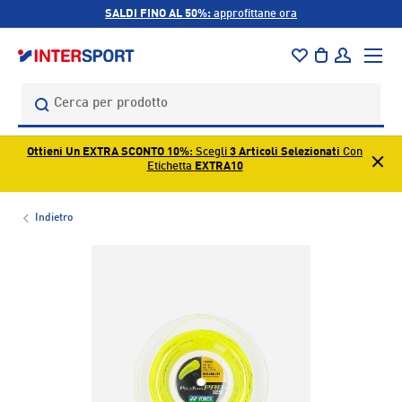
SALDI FINO AL 50%:
approfittane ora
PASSA AI CONTENUTI
Menu
Borsa
Accedi
Cerca
Cerca
Ottieni Un EXTRA SCONTO 10%
: Scegli
3 Articoli Selezionati
Con
Etichetta
EXTRA10
Indietro
L’immagine 1 è ora disponibile nella visualizzazione galleri