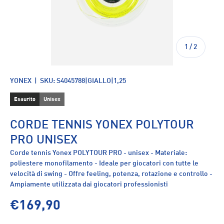
di
1
/
2
YONEX
|
SKU:
S4045788|GIALLO|1,25
Esaurito
Unisex
CORDE TENNIS YONEX POLYTOUR
PRO UNISEX
Corde tennis Yonex POLYTOUR PRO - unisex - Materiale:
poliestere monofilamento - Ideale per giocatori con tutte le
velocità di swing - Offre feeling, potenza, rotazione e controllo -
Ampiamente utilizzata dai giocatori professionisti
€169,90