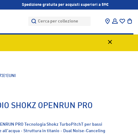
Spedizione gratuita per acquisti superiori a 59€
Cerca
Cerca
Trova negozi
Accedi
Bor
73|1|UNI
DIO SHOKZ OPENRUN PRO
PENRUN PRO Tecnologia Shokz TurboPitchT per bassi
e all'acqua - Struttura in titanio - Dual Noise-Canceling