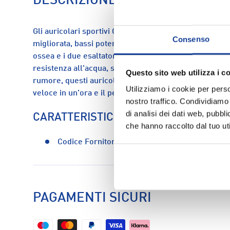
DESCRIZIONE
Gli auricolari sportivi OpenRun Pro ridefiniscono l'a
Consenso
migliorata, bassi potenziati e batteria di 10 ore. La 
ossea e i due esaltatori di bassi offrono un'esperienz
resistenza all'acqua, struttura in titanio e doppio mi
Questo sito web utilizza i c
rumore, questi auricolari sono perfetti per gli amanti 
Utilizziamo i cookie per perso
veloce in un'ora e il peso di soli 29 g li rendono ideal
nostro traffico. Condividiamo 
di analisi dei dati web, pubbl
CARATTERISTICHE
che hanno raccolto dal tuo uti
Codice Fornitore:
s810bk
PAGAMENTI SICURI