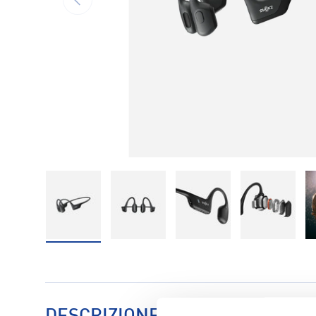
Carica immagine 1 nella visualizzazione galleria
Carica immagine 2 nella visualizzaz
Carica immagine 3 nell
Carica im