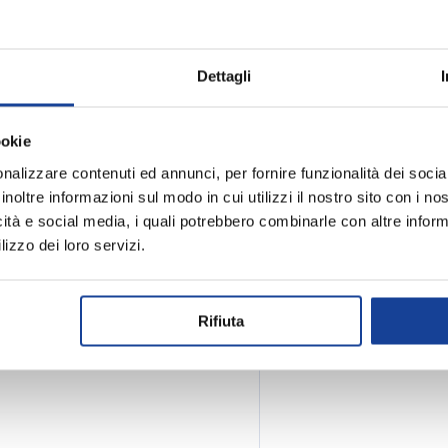
scolto open-ear con tecnologia
Dettagli
9a generazione di conduzione
a sonora straordinaria. Con
crofono con cancellazione del
ookie
dello sport. La ricarica
nalizzare contenuti ed annunci, per fornire funzionalità dei socia
i per l'uso quotidiano.
inoltre informazioni sul modo in cui utilizzi il nostro sito con i n
icità e social media, i quali potrebbero combinarle con altre inform
lizzo dei loro servizi.
Rifiuta