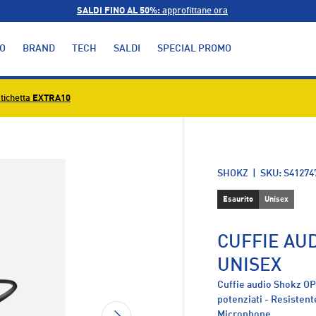
SALDI FINO AL 50%:
approfittane ora
O
BRAND
TECH
SALDI
SPECIAL PROMO
tichetta
EXTRA10
alleria
SHOKZ
|
SKU:
S41274
Esaurito
Unisex
CUFFIE AU
UNISEX
Cuffie audio Shokz O
potenziati - Resistent
AVANTI
Microphone