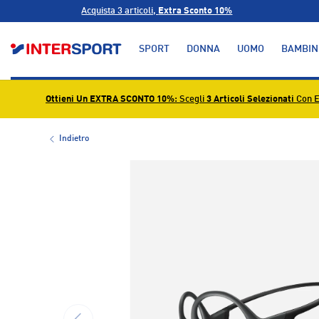
Acquista 3 articoli,
Extra Sconto 10%
PASSA AI CONTENUTI
SPORT
DONNA
UOMO
BAMBIN
Ottieni Un EXTRA SCONTO 10%
: Scegli
3 Articoli Selezionati
Con E
Indietro
L’immagine 1 è ora disponibile nella visualizzazione g
INDIETRO