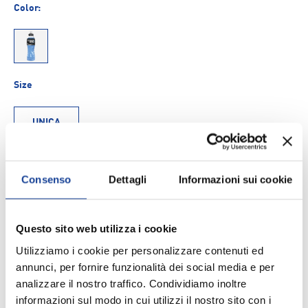
Color:
1
Size
UNICA
Q.tà
AGGIUNGI AL CARRELLO
-
+
Consenso
Dettagli
Informazioni sui cookie
Aggiungi ai Preferiti
Questo sito web utilizza i cookie
Utilizziamo i cookie per personalizzare contenuti ed
annunci, per fornire funzionalità dei social media e per
Spedizione e consegna
analizzare il nostro traffico. Condividiamo inoltre
informazioni sul modo in cui utilizzi il nostro sito con i