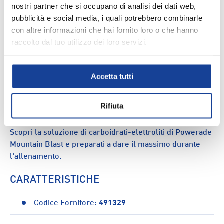
nostri partner che si occupano di analisi dei dati web,
pubblicità e social media, i quali potrebbero combinarle
DESCRIZIONE
con altre informazioni che hai fornito loro o che hanno
raccolto dal tuo utilizzo dei loro servizi.
Powerade Mountain Blast è la bevanda isotonica al
sapore di frutti di bosco ideale per idratarsi e
reintegrare durante l'esercizio fisico. Pensata per
Accetta tutti
aumentare l'assorbimento di acqua e contribuire al
mantenimento delle prestazioni di resistenza durante
Rifiuta
l'attività sportiva prolungata, Powerade è l'alleato
perfetto per chi pratica sport e conduce una vita attiva.
Scopri la soluzione di carboidrati-elettroliti di Powerade
Mountain Blast e preparati a dare il massimo durante
l'allenamento.
CARATTERISTICHE
Codice Fornitore:
491329