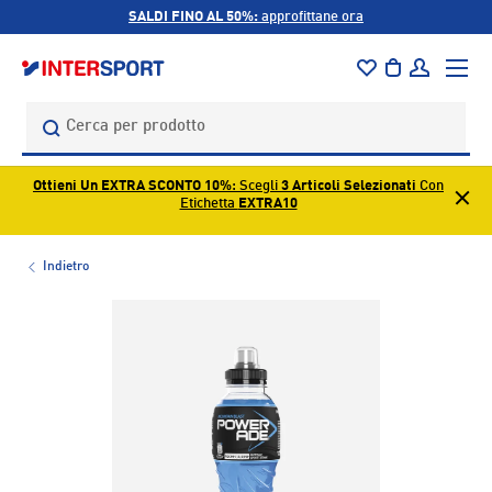
SALDI FINO AL 50%:
approfittane ora
PASSA AI CONTENUTI
Menu
Borsa
Accedi
Cerca
Cerca
Ottieni Un EXTRA SCONTO 10%
: Scegli
3 Articoli Selezionati
Con
Etichetta
EXTRA10
Indietro
L’immagine 1 è ora disponibile nella visualizzazione galleri