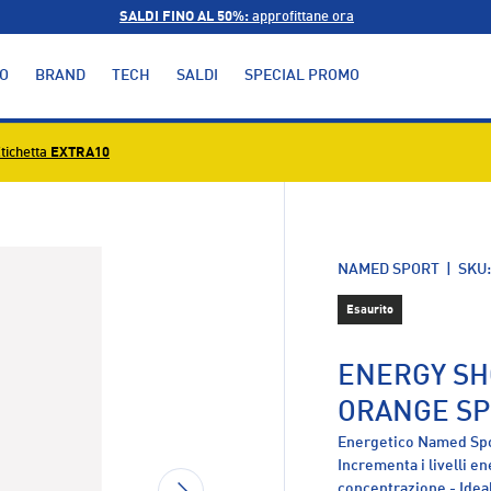
SALDI FINO AL 50%:
approfittane ora
O
BRAND
TECH
SALDI
SPECIAL PROMO
tichetta
EXTRA10
alleria
NAMED SPORT
|
SKU
Esaurito
ENERGY SH
ORANGE SP
Energetico Named Spo
Incrementa i livelli en
AVANTI
concentrazione - Idea