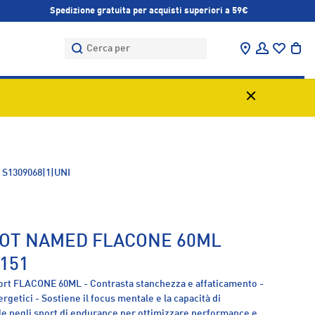
Spedizione gratuita per acquisti superiori a 59€
Cerca
Cerca
Trova negozi
Accedi
Bor
:
S1309068|1|UNI
OT NAMED FLACONE 60ML
151
rt FLACONE 60ML - Contrasta stanchezza e affaticamento -
ergetici - Sostiene il focus mentale e la capacità di
le negli sport di endurance per ottimizzare performance e