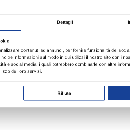
trato di Caffeina, Guaranà e
Dettagli
e C e B12. Ideale per
 livelli energetici e
ione. Perfetto per
ookie
t di endurance, e
nalizzare contenuti ed annunci, per fornire funzionalità dei socia
inoltre informazioni sul modo in cui utilizzi il nostro sito con i n
icità e social media, i quali potrebbero combinarle con altre inform
lizzo dei loro servizi.
Rifiuta