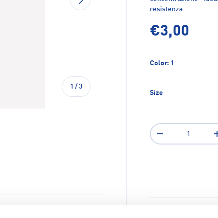
resistenza
€3,00
Color:
1
di
1
/
3
Size
Q.tà
-
ione galleria
a visualizzazione galleria
Spedizione e