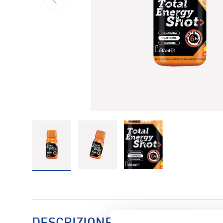
Carica immagine 1 nella visualizzazione galleria
Carica immagine 2 nella visualizzaz
Carica immagine 3 nell