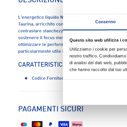
DESCRIZIONE
L'energetico liquido Named Sport da 60ml è un concen
Consenso
Taurina, arricchito con estratto di Sambuco e vitamin
contrastare stanchezza e affaticamento, incrementare i
sostenere il focus mentale e la capacità di concentraz
Questo sito web utilizza i c
ottimizzare le performance e la resistenza negli spor
Utilizziamo i cookie per perso
particolarmente utile nello sprint finale.
nostro traffico. Condividiamo 
di analisi dei dati web, pubbl
CARATTERISTICHE
che hanno raccolto dal tuo uti
Codice Fornitore:
sp151
PAGAMENTI SICURI