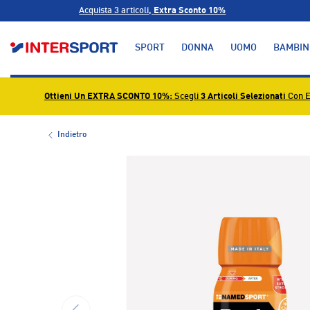
Acquista 3 articoli,
Extra Sconto 10%
PASSA AI CONTENUTI
SPORT
DONNA
UOMO
BAMBIN
Ottieni Un EXTRA SCONTO 10%
: Scegli
3 Articoli Selezionati
Con E
Indietro
L’immagine 1 è ora disponibile nella visualizzazione g
INDIETRO