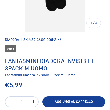
di
1
/
3
DIADORA
|
SKU:
S4136305|200|43-46
Uomo
FANTASMINI DIADORA INVISIBILE
3PACK M UOMO
Fantasmini Diadora Invisibile 3Pack M - Uomo
€5,99
Q.tà
AGGIUNGI AL CARRELLO
-
+