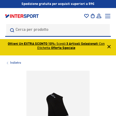
Spedizione gratuita per acquisti superiori a 59€
PASSA AI CONTENUTI
Menu
Borsa
Accedi
Cerca
Cerca
Ottieni Un EXTRA SCONTO 10%
: Scegli
3 Articoli Selezionati
Con
Etichetta
Offerta Speciale
Indietro