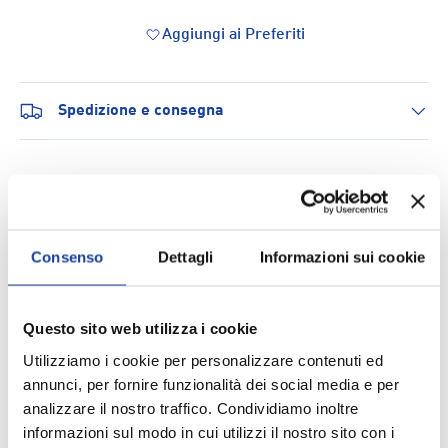
Aggiungi ai Preferiti
Spedizione e consegna
DESCRIZIONE
Consenso
Dettagli
Informazioni sui cookie
I
fantasmini
Invisibile 3pack rappresentano la soluzione
ideale per chi cerca
calzini
discreti e funzionali durante
l'attività sportiva e il tempo libero. Progettati con un
Questo sito web utilizza i cookie
profilo ultra-basso, questi
calzini sportivi
rimangono
Utilizziamo i cookie per personalizzare contenuti ed
completamente nascosti all'interno delle sneaker,
annunci, per fornire funzionalità dei social media e per
garantendo un look pulito e minimalista. La confezione
analizzare il nostro traffico. Condividiamo inoltre
da tre paia offre praticità e convenienza per l'uso
informazioni sul modo in cui utilizzi il nostro sito con i
quotidiano, mentre la costruzione tecnica assicura