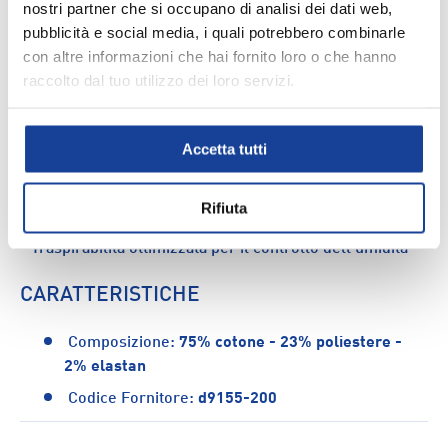
nostri partner che si occupano di analisi dei dati web,
comfort prolungato e vestibilità ottimale. Perfetti per
pubblicità e social media, i quali potrebbero combinarle
runner, atleti e appassionati di fitness che non vogliono
con altre informazioni che hai fornito loro o che hanno
rinunciare al comfort senza compromettere l'estetica.
raccolto dal tuo utilizzo dei loro servizi.
CARATTERISTICHE:
- Profilo invisibile che rimane nascosto nelle
sneaker
Accetta tutti
- Confezione conveniente da 3 paia
- Vestibilità aderente e sicura
- Ideali per attività sportive e uso quotidiano
Rifiuta
- Costruzione rinforzata nelle zone di maggiore stress
- Traspirabilità ottimizzata per il controllo dell'umidità
CARATTERISTICHE
Composizione:
75% cotone - 23% poliestere -
2% elastan
Codice Fornitore:
d9155-200