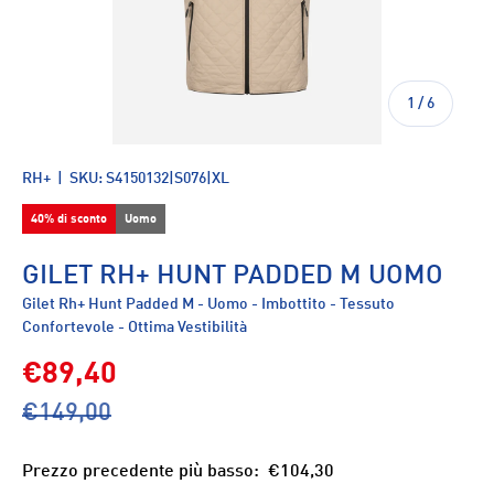
di
1
/
6
RH+
|
SKU:
S4150132|S076|XL
40% di sconto
Uomo
GILET RH+ HUNT PADDED M UOMO
Gilet Rh+ Hunt Padded M - Uomo - Imbottito - Tessuto
Confortevole - Ottima Vestibilità
€89,40
€149,00
Prezzo precedente più basso:
€104,30