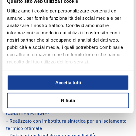
Questo sito web utilizza i cookie
Utilizziamo i cookie per personalizzare contenuti ed
annunci, per fornire funzionalità dei social media e per
DESCRIZIONE
analizzare il nostro traffico. Condividiamo inoltre
informazioni sul modo in cui utilizzi il nostro sito con i
Il gilet Hunt è la soluzione ideale per chi pratica attività
nostri partner che si occupano di analisi dei dati web,
outdoor e cerca protezione e libertà di movimento.
pubblicità e social media, i quali potrebbero combinarle
Imbottito offre calore al busto, lasciando braccia e spalle
con altre informazioni che hai fornito loro o che hanno
libere, unendo praticità e performance in un capo
raccolto dal tuo utilizzo dei loro servizi.
versatile. L'imbottitura assicura un buon isolamento
termico senza compromettere la mobilità e la struttura
tecnica garantisce resistenza e durata nel tempo.
Accetta tutti
Perfetto per escursioni e attività all'aperto quando è
necessaria una protezione extra senza il peso di una
giacca.
Rifiuta
CARATTERISTICHE:
- Realizzato con imbottitura sintetica per un isolamento
termico ottimale
- Dotato di zip frontale per una vestibilità