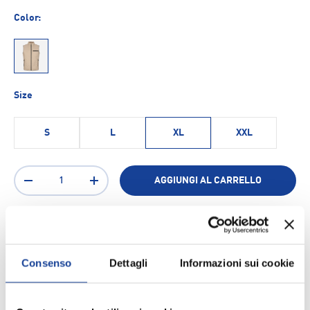
Color:
S076
Size
S
L
XL
XXL
Q.tà
AGGIUNGI AL CARRELLO
-
+
Aggiungi ai Preferiti
Consenso
Dettagli
Informazioni sui cookie
Spedizione e consegna