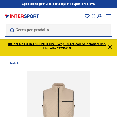
Spedizione gratuita per acquisti superiori a 59€
PASSA AI CONTENUTI
Menu
Borsa
Accedi
Cerca
Cerca
Ottieni Un EXTRA SCONTO 10%
: Scegli
3 Articoli Selezionati
Con
Etichetta
EXTRA10
Indietro
L’immagine 1 è ora disponibile nella visualizzazione galleri