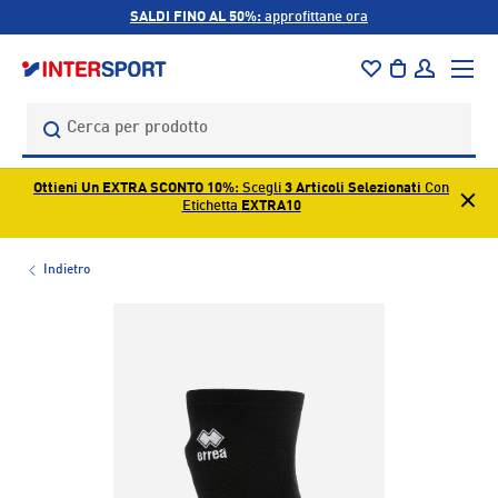
SALDI FINO AL 50%:
approfittane ora
PASSA AI CONTENUTI
Menu
Borsa
Accedi
Cerca
Cerca
Ottieni Un EXTRA SCONTO 10%
: Scegli
3 Articoli Selezionati
Con
Etichetta
EXTRA10
Indietro
L’immagine 1 è ora disponibile nella visualizzazione galleri