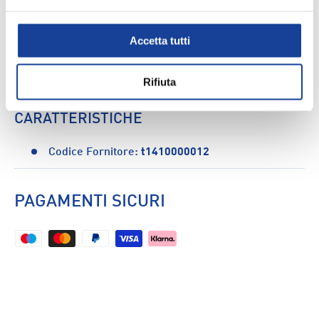
Accetta tutti
DESCRIZIONE
Rifiuta
Ginocchiere Volley Errea Tokyo - Unisex
CARATTERISTICHE
Codice Fornitore:
t1410000012
PAGAMENTI SICURI