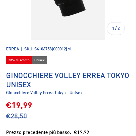
di
1
/
2
ERREA
|
SKU:
S4106758|000012|M
30% di sconto
Unisex
GINOCCHIERE VOLLEY ERREA TOKYO
UNISEX
Ginocchiere Volley Errea Tokyo - Unisex
€19,99
€28,50
Prezzo precedente più basso:
€19,99