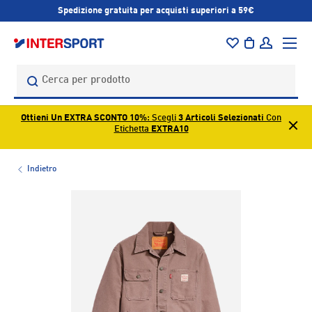
Spedizione gratuita per acquisti superiori a 59€
PASSA AI CONTENUTI
Menu
Borsa
Accedi
Cerca
Cerca
Ottieni Un EXTRA SCONTO 10%
: Scegli
3 Articoli Selezionati
Con
Etichetta
EXTRA10
Indietro
L’immagine 1 è ora disponibile nella visualizzazione galleri