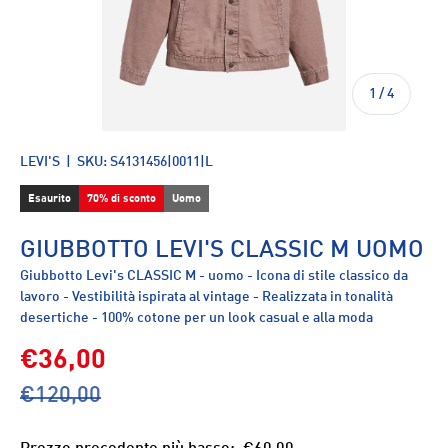
di
1
/
4
LEVI'S
|
SKU:
S4131456|0011|L
Esaurito
70% di sconto
Uomo
GIUBBOTTO LEVI'S CLASSIC M UOMO
Giubbotto Levi's CLASSIC M - uomo - Icona di stile classico da
lavoro - Vestibilità ispirata al vintage - Realizzata in tonalità
desertiche - 100% cotone per un look casual e alla moda
€36,00
€120,00