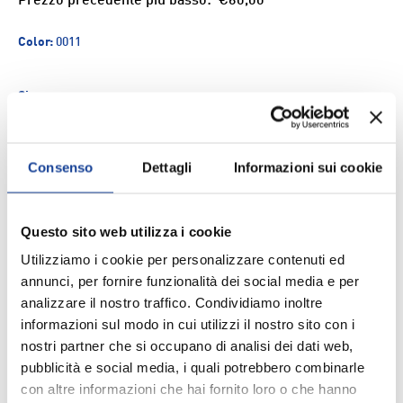
Prezzo precedente più basso:
€60,00
Color:
0011
Size
Q.tà
Consenso
Dettagli
Informazioni sui cookie
ESAURITO
-
+
Aggiungi ai Preferiti
Questo sito web utilizza i cookie
Utilizziamo i cookie per personalizzare contenuti ed
annunci, per fornire funzionalità dei social media e per
Spedizione e consegna
analizzare il nostro traffico. Condividiamo inoltre
informazioni sul modo in cui utilizzi il nostro sito con i
nostri partner che si occupano di analisi dei dati web,
pubblicità e social media, i quali potrebbero combinarle
con altre informazioni che hai fornito loro o che hanno
DESCRIZIONE