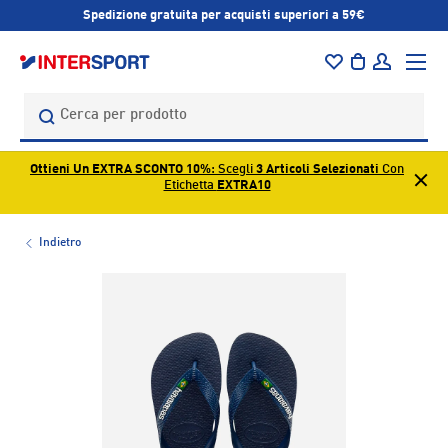
Spedizione gratuita per acquisti superiori a 59€
PASSA AI CONTENUTI
Menu
Borsa
Accedi
Cerca
Cerca
Ottieni Un EXTRA SCONTO 10%
: Scegli
3 Articoli Selezionati
Con
Etichetta
EXTRA10
Indietro
L’immagine 1 è ora disponibile nella visualizzazione galleri