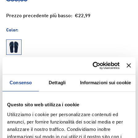
Prezzo precedente più basso:
€22,99
Color:
660
Size
35-36
37-38
Consenso
Dettagli
Informazioni sui cookie
Q.tà
AGGIUNGI AL CARRELLO
Questo sito web utilizza i cookie
-
+
Utilizziamo i cookie per personalizzare contenuti ed
annunci, per fornire funzionalità dei social media e per
Aggiungi ai Preferiti
analizzare il nostro traffico. Condividiamo inoltre
informazioni sul modo in cui utilizzi il nostro sito con i