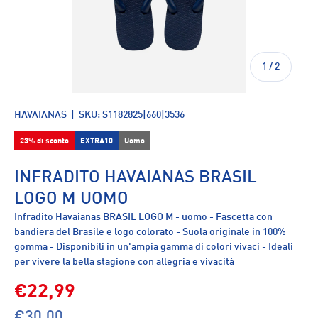
di
1
/
2
HAVAIANAS
|
SKU:
S1182825|660|3536
23% di sconto
EXTRA10
Uomo
INFRADITO HAVAIANAS BRASIL
LOGO M UOMO
Infradito Havaianas BRASIL LOGO M - uomo - Fascetta con
bandiera del Brasile e logo colorato - Suola originale in 100%
gomma - Disponibili in un'ampia gamma di colori vivaci - Ideali
per vivere la bella stagione con allegria e vivacità
€22,99
€30,00