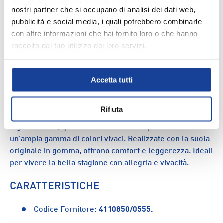
nostri partner che si occupano di analisi dei dati web,
Spedizione e consegna
pubblicità e social media, i quali potrebbero combinarle
con altre informazioni che hai fornito loro o che hanno
raccolto dal tuo utilizzo dei loro servizi.
DESCRIZIONE
Accetta tutti
Le Havaianas Brasil Logo sono le iconiche infradito
brasiliane che rappresentano lo stile e la praticità
Rifiuta
dell'estate. Con la bandiera del Brasile sulla fascetta e il
logo colorato, queste ciabatte sono disponibili in
un'ampia gamma di colori vivaci. Realizzate con la suola
originale in gomma, offrono comfort e leggerezza. Ideali
per vivere la bella stagione con allegria e vivacità.
CARATTERISTICHE
Codice Fornitore:
4110850/0555.