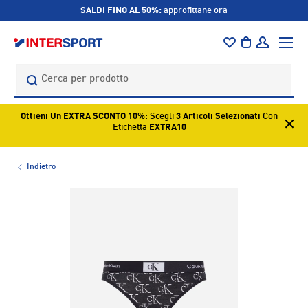
SALDI FINO AL 50%:
approfittane ora
PASSA AI CONTENUTI
Menu
Borsa
Accedi
Cerca
Cerca
Ottieni Un EXTRA SCONTO 10%
: Scegli
3 Articoli Selezionati
Con
Etichetta
EXTRA10
Indietro
L’immagine 1 è ora disponibile nella visualizzazione galleri