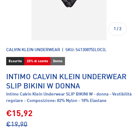
di
1
/
2
CALVIN KLEIN UNDERWEAR
|
SKU:
S4130875|LOC|L
Esaurito
20% di sconto
Donna
INTIMO CALVIN KLEIN UNDERWEAR
SLIP BIKINI W DONNA
Intimo Calvin Klein Underwear SLIP BIKINI W - donna - Vestibilità
regolare - Composizione: 82% Nylon - 18% Elastane
€15,92
€19,90