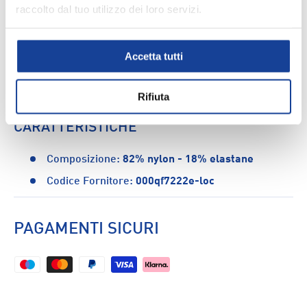
DESCRIZIONE
raccolto dal tuo utilizzo dei loro servizi.
Lo slip Calvin Klein Underwear è l'abbigliamento ideale
per un look estivo alla moda. Offre una vestibilità
Accetta tutti
regolare e un comfort eccezionale. Scegli l'eleganza e
lo stile unico di Calvin Klein per essere al top in spiaggia
o in piscina.
Rifiuta
CARATTERISTICHE
Composizione:
82% nylon - 18% elastane
Codice Fornitore:
000qf7222e-loc
PAGAMENTI SICURI