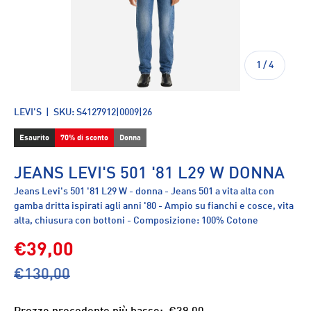
di
1
/
4
LEVI'S
|
SKU:
S4127912|0009|26
Esaurito
70% di sconto
Donna
JEANS LEVI'S 501 '81 L29 W DONNA
Jeans Levi's 501 '81 L29 W - donna - Jeans 501 a vita alta con
gamba dritta ispirati agli anni '80 - Ampio su fianchi e cosce, vita
alta, chiusura con bottoni - Composizione: 100% Cotone
€39,00
€130,00