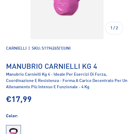
di
1
/
2
CARNIELLI
|
SKU:
S1194265|1|UNI
MANUBRIO CARNIELLI KG 4
Manubrio Carnielli Kg 4 - Ideale Per Esercizi Di Forza,
Coordinazione E Resistenza - Forma A Carico Decentrato Per Un
Allenamento Più Intenso E Funzionale - 4 Kg
€17,99
Color: