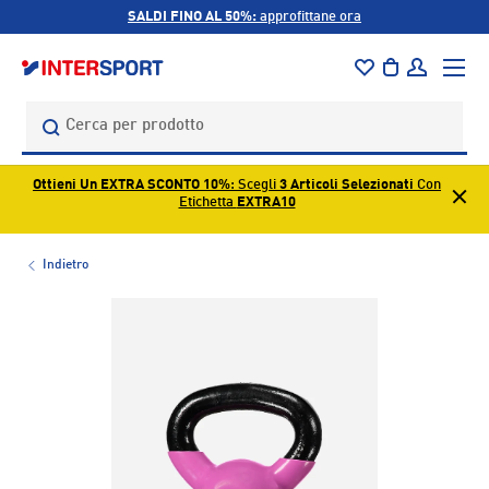
SALDI FINO AL 50%:
approfittane ora
PASSA AI CONTENUTI
Menu
Borsa
Accedi
Cerca
Cerca
Ottieni Un EXTRA SCONTO 10%
: Scegli
3 Articoli Selezionati
Con
Etichetta
EXTRA10
Indietro
L’immagine 1 è ora disponibile nella visualizzazione galleri