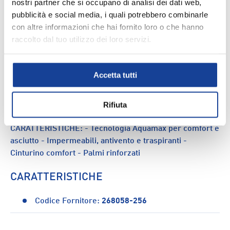
nostri partner che si occupano di analisi dei dati web,
pubblicità e social media, i quali potrebbero combinarle
DESCRIZIONE
con altre informazioni che hai fornito loro o che hanno
raccolto dal tuo utilizzo dei loro servizi.
Proteggi le mani dei tuoi piccoli sciatori con le moffole
da sci McKinley Eloi II. Realizzate con la tecnologia
Aquamax per garantire comfort e asciutto durante
Accetta tutti
l'attività fisica, queste moffole sono impermeabili,
antivento e traspiranti. Con palmi rinforzati e cinturino
comfort, offrono protezione e praticità. Perfette per
Rifiuta
avvicinare i bambini allo sci in totale sicurezza.
CARATTERISTICHE: - Tecnologia Aquamax per comfort e
asciutto - Impermeabili, antivento e traspiranti -
Cinturino comfort - Palmi rinforzati
CARATTERISTICHE
Codice Fornitore:
268058-256