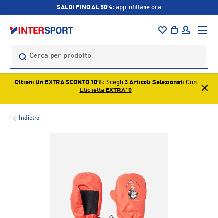
SALDI FINO AL 50%:
approfittane ora
PASSA AI CONTENUTI
Menu
Borsa
Accedi
Cerca
Cerca
Ottieni Un EXTRA SCONTO 10%
: Scegli
3 Articoli Selezionati
Con
Etichetta
EXTRA10
Indietro
L’immagine 1 è ora disponibile nella visualizzazione galleri