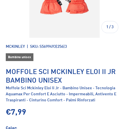
di
1
/
3
MCKINLEY
|
SKU:
S5699493|256|3
Bambino unisex
MOFFOLE SCI MCKINLEY ELOI II JR
BAMBINO UNISEX
Moffole Sci Mckinley Eloi Ii Jr - Bambino Unisex - Tecnologia
Aquamax Per Comfort E Asciutto - Impermeabili, Antivento E
Traspiranti - Cinturino Comfort - Palmi Rinforzati
€7,99
Color: