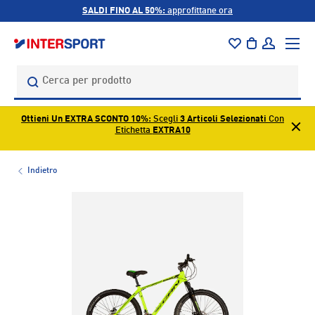
SALDI FINO AL 50%:
approfittane ora
PASSA AI CONTENUTI
Menu
Borsa
Accedi
Cerca
Cerca
Ottieni Un EXTRA SCONTO 10%
: Scegli
3 Articoli Selezionati
Con
Etichetta
EXTRA10
Indietro
L’immagine 1 è ora disponibile nella visualizzazione galleri