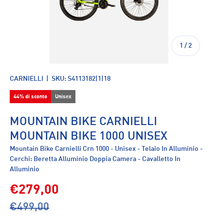
di
1
/
2
CARNIELLI
|
SKU:
S4113182|1|18
44% di sconto
Unisex
MOUNTAIN BIKE CARNIELLI
MOUNTAIN BIKE 1000 UNISEX
Mountain Bike Carnielli Crn 1000 - Unisex - Telaio In Alluminio -
Cerchi: Beretta Alluminio Doppia Camera - Cavalletto In
Alluminio
€279,00
€499,00