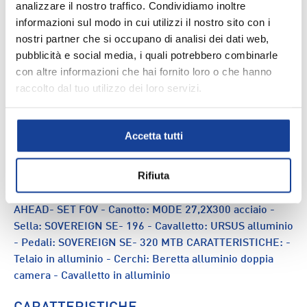
analizzare il nostro traffico. Condividiamo inoltre
Spedizione e consegna
informazioni sul modo in cui utilizzi il nostro sito con i
nostri partner che si occupano di analisi dei dati web,
pubblicità e social media, i quali potrebbero combinarle
con altre informazioni che hai fornito loro o che hanno
DESCRIZIONE
raccolto dal tuo utilizzo dei loro servizi.
CARATTERISTICHE: - Telaio: G.W. MTB 27,5" alluminio
disco - Comandi CAMBIO: SUNRUN CM- 817 STI 7X3 -
Accetta tutti
Ruota libera: SHUNFENG 14- 28 7V INDEX - Guarnitura:
CYCLONE CTL- 3 24- 34- 42T - Cerchi: Beretta alluminio
Rifiuta
doppia camera - Mozzi: SHUNFENG HB- 30 DISCO -
Coperture: DELI SA- 258 27,5X2,10 - Manubrio: MODE
AHEAD- SET FOV - Canotto: MODE 27,2X300 acciaio -
Sella: SOVEREIGN SE- 196 - Cavalletto: URSUS alluminio
- Pedali: SOVEREIGN SE- 320 MTB CARATTERISTICHE: -
Telaio in alluminio - Cerchi: Beretta alluminio doppia
camera - Cavalletto in alluminio