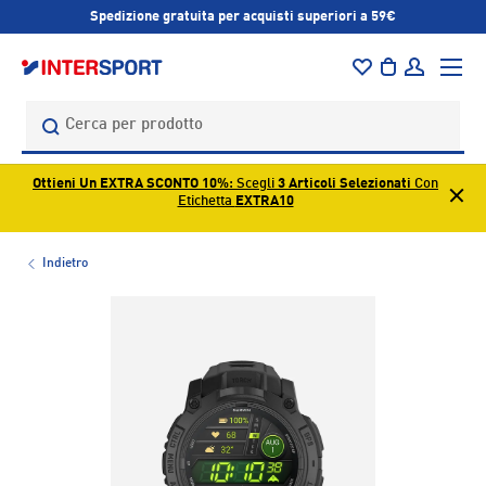
Spedizione gratuita per acquisti superiori a 59€
PASSA AI CONTENUTI
Menu
Borsa
Accedi
Cerca
Cerca
Ottieni Un EXTRA SCONTO 10%
: Scegli
3 Articoli Selezionati
Con
Etichetta
EXTRA10
Indietro
L’immagine 1 è ora disponibile nella visualizzazione galleri