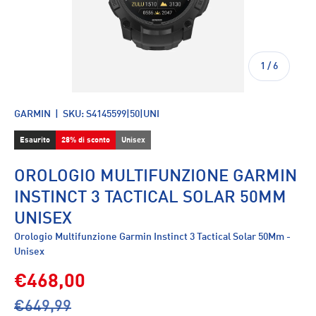
di
1
/
6
GARMIN
|
SKU:
S4145599|50|UNI
Esaurito
28% di sconto
Unisex
OROLOGIO MULTIFUNZIONE GARMIN
INSTINCT 3 TACTICAL SOLAR 50MM
UNISEX
Orologio Multifunzione Garmin Instinct 3 Tactical Solar 50Mm -
Unisex
€468,00
€649,99