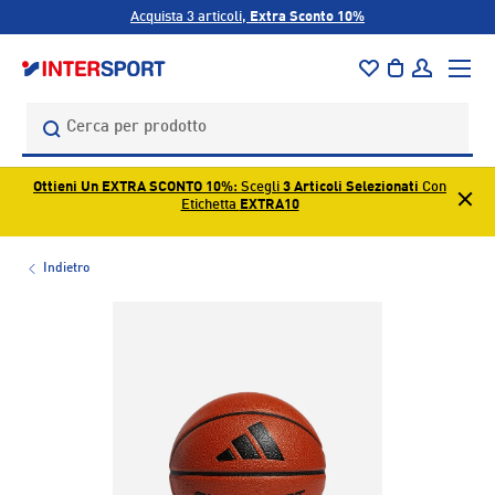
Acquista 3 articoli,
Extra Sconto 10%
PASSA AI CONTENUTI
Menu
Borsa
Accedi
Cerca
Cerca
Ottieni Un EXTRA SCONTO 10%
: Scegli
3 Articoli Selezionati
Con
Etichetta
EXTRA10
Indietro
L’immagine 1 è ora disponibile nella visualizzazione galleri