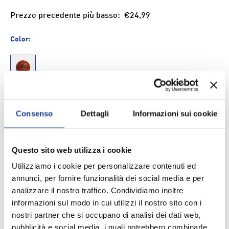
Prezzo precedente più basso:
€24,99
Color:
UNI
Size
Consenso
Dettagli
Informazioni sui cookie
5
6
7
Questo sito web utilizza i cookie
Q.tà
AGGIUNGI AL CARRELLO
-
+
Utilizziamo i cookie per personalizzare contenuti ed
annunci, per fornire funzionalità dei social media e per
analizzare il nostro traffico. Condividiamo inoltre
Aggiungi ai Preferiti
informazioni sul modo in cui utilizzi il nostro sito con i
nostri partner che si occupano di analisi dei dati web,
pubblicità e social media, i quali potrebbero combinarle