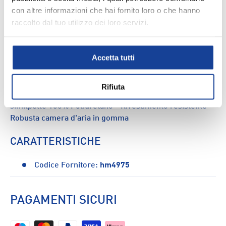
Spedizione e consegna
con altre informazioni che hai fornito loro o che hanno
raccolto dal tuo utilizzo dei loro servizi.
Accetta tutti
DESCRIZIONE
Questo pallone da basket Adidas è perfetto sia sui campi
Rifiuta
indoor che outdoor. CARATTERISTICHE: - Realizzato in
similpelle 100% Poliuretano - Rivestimento resistente -
Robusta camera d'aria in gomma
CARATTERISTICHE
Codice Fornitore:
hm4975
PAGAMENTI SICURI