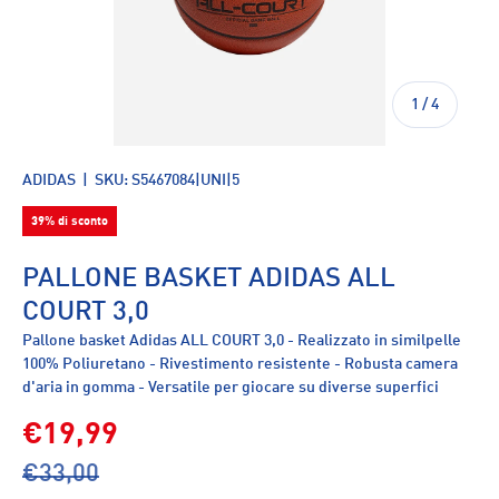
di
1
/
4
ADIDAS
|
SKU:
S5467084|UNI|5
39% di sconto
PALLONE BASKET ADIDAS ALL
COURT 3,0
Pallone basket Adidas ALL COURT 3,0 - Realizzato in similpelle
100% Poliuretano - Rivestimento resistente - Robusta camera
d'aria in gomma - Versatile per giocare su diverse superfici
€19,99
€33,00