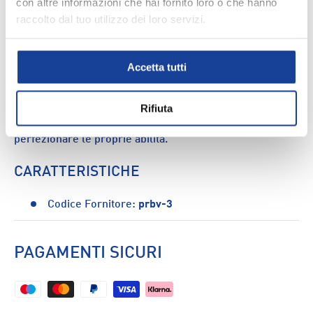
con altre informazioni che hai fornito loro o che hanno
DESCRIZIONE
raccolto dal tuo utilizzo dei loro servizi.
Il pallone tecnico da mini volley Molten Minivolley Soft
Touch è l'ideale per l'avviamento al volley. Con misura 4,
Accetta tutti
peso compreso tra 180 e 220 gr e circonferenza tra 60-
65 cm, è realizzato in gomma morbida (vinile) per
garantire un tocco delicato. Perfetto per i giovani
Rifiuta
appassionati di volley che vogliono imparare e
perfezionare le proprie abilità.
CARATTERISTICHE
Codice Fornitore:
prbv-3
PAGAMENTI SICURI