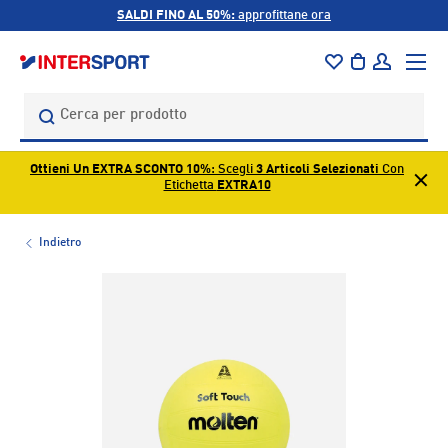
SALDI FINO AL 50%:
approfittane ora
PASSA AI CONTENUTI
Menu
Borsa
Accedi
Cerca
Cerca
Ottieni Un EXTRA SCONTO 10%
: Scegli
3 Articoli Selezionati
Con
Etichetta
EXTRA10
Indietro
L’immagine 1 è ora disponibile nella visualizzazione galleri