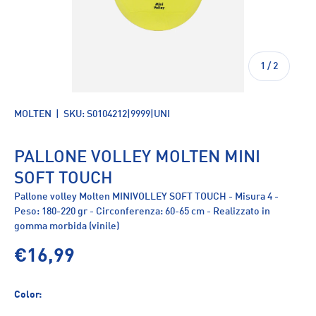
di
1
/
2
MOLTEN
|
SKU:
S0104212|9999|UNI
PALLONE VOLLEY MOLTEN MINI
SOFT TOUCH
Pallone volley Molten MINIVOLLEY SOFT TOUCH - Misura 4 -
Peso: 180-220 gr - Circonferenza: 60-65 cm - Realizzato in
gomma morbida (vinile)
€16,99
Color: