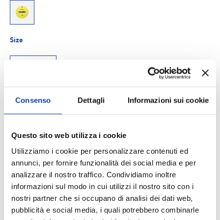
9999
Size
UNICA
Q.tà
Consenso
Dettagli
Informazioni sui cookie
AGGIUNGI AL CARRELLO
-
+
Aggiungi ai Preferiti
Questo sito web utilizza i cookie
Utilizziamo i cookie per personalizzare contenuti ed
annunci, per fornire funzionalità dei social media e per
Spedizione e consegna
analizzare il nostro traffico. Condividiamo inoltre
informazioni sul modo in cui utilizzi il nostro sito con i
nostri partner che si occupano di analisi dei dati web,
pubblicità e social media, i quali potrebbero combinarle