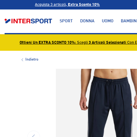
Acquista 3 articoli,
Extra Sconto 10%
PASSA AI CONTENUTI
SPORT
DONNA
UOMO
BAMBIN
Ottieni Un EXTRA SCONTO 10%
: Scegli
3 Articoli Selezionati
Con E
Indietro
L’immagine 1 è ora disponibile nella visualizzazione g
INDIETRO