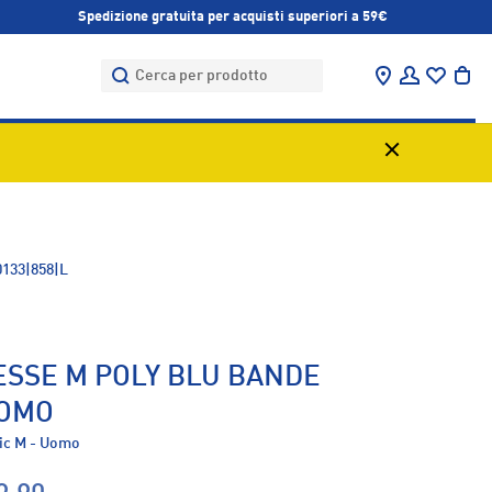
Spedizione gratuita per acquisti superiori a 59€
Cerca
Cerca
Trova negozi
Accedi
Bor
0133|858|L
ESSE M POLY BLU BANDE
UOMO
sic M - Uomo