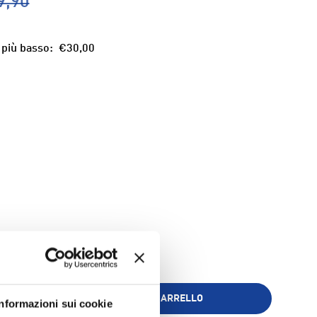
9,90
 più basso:
€30,00
ria
AGGIUNGI AL CARRELLO
Informazioni sui cookie
+