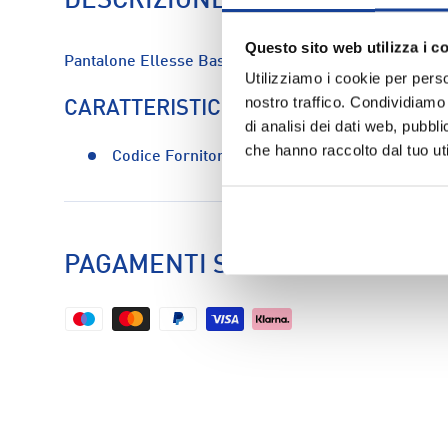
DESCRIZIONE
Questo sito web utilizza i c
Pantalone Ellesse Basic M - Uomo
Utilizziamo i cookie per perso
nostro traffico. Condividiamo 
CARATTERISTICHE
di analisi dei dati web, pubbl
che hanno raccolto dal tuo uti
Codice Fornitore:
ehm300s24-858
PAGAMENTI SICURI