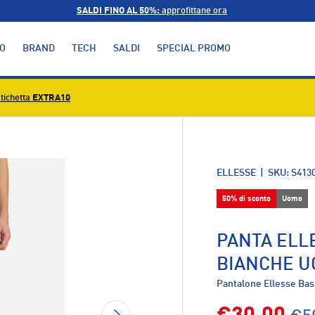
SALDI FINO AL 50%:
approfittane ora
O
BRAND
TECH
SALDI
SPECIAL PROMO
tichetta
EXTRA10
alleria
ELLESSE
|
SKU:
S413
50% di sconto
Uomo
PANTA ELL
BIANCHE 
Pantalone Ellesse Ba
AVANTI