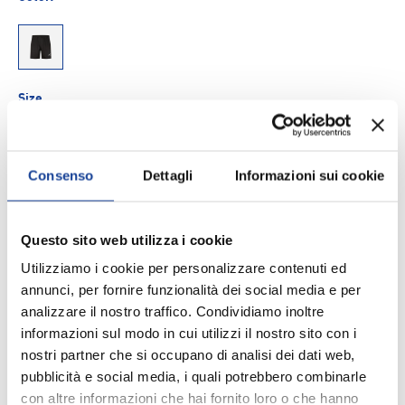
000AKU
Size
S
M
Consenso
Dettagli
Informazioni sui cookie
Q.tà
AGGIUNGI AL CARRELLO
-
+
Questo sito web utilizza i cookie
Utilizziamo i cookie per personalizzare contenuti ed
Aggiungi ai Preferiti
annunci, per fornire funzionalità dei social media e per
analizzare il nostro traffico. Condividiamo inoltre
informazioni sul modo in cui utilizzi il nostro sito con i
Spedizione e consegna
nostri partner che si occupano di analisi dei dati web,
pubblicità e social media, i quali potrebbero combinarle
con altre informazioni che hai fornito loro o che hanno