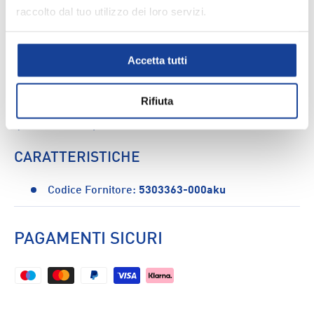
raccolto dal tuo utilizzo dei loro servizi.
DESCRIZIONE
Con i pantaloncini Pro Touch potrai vivere appieno le
Accetta tutti
emozioni del calcio. Realizzato con materiali di alta
qualità, questo short è l'ideale per i tuoi allenamenti.
Rifiuta
CARATTERISTICHE: - Realizzato con materiali di alta
qualità - Ideale per allenamenti di calcio
CARATTERISTICHE
Codice Fornitore:
5303363-000aku
PAGAMENTI SICURI