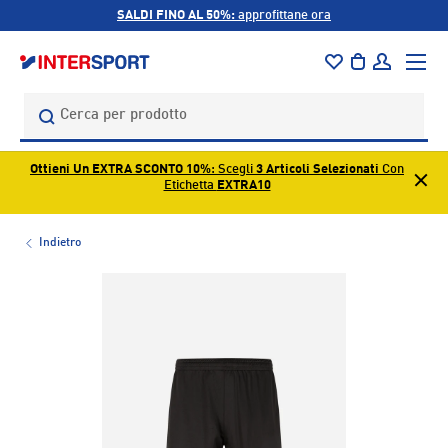
SALDI FINO AL 50%:
approfittane ora
PASSA AI CONTENUTI
Menu
Borsa
Accedi
Cerca
Cerca
Ottieni Un EXTRA SCONTO 10%
: Scegli
3 Articoli Selezionati
Con
Etichetta
EXTRA10
Indietro
L’immagine 1 è ora disponibile nella visualizzazione galleri