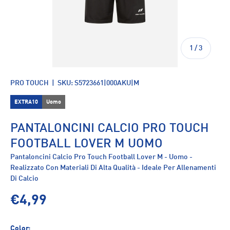
di
1
/
3
PRO TOUCH
|
SKU:
S5723661|000AKU|M
EXTRA10
Uomo
PANTALONCINI CALCIO PRO TOUCH
FOOTBALL LOVER M UOMO
Pantaloncini Calcio Pro Touch Football Lover M - Uomo -
Realizzato Con Materiali Di Alta Qualità - Ideale Per Allenamenti
Di Calcio
€4,99
Color: