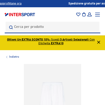
Acquista 3 articoli,
Extra Sconto 10%
PASSA AI CONTENUTI
Menu
Borsa
Accedi
Cerca
Cerca
Ottieni Un EXTRA SCONTO 10%
: Scegli
3 Articoli Selezionati
Con
Etichetta
EXTRA10
Indietro
L’immagine 1 è ora disponibile nella visualizzazione galleri