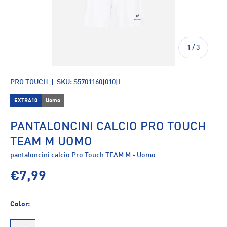
di
1
/
3
PRO TOUCH
|
SKU:
S5701160|010|L
EXTRA10
Uomo
PANTALONCINI CALCIO PRO TOUCH
TEAM M UOMO
pantaloncini calcio Pro Touch TEAM M - Uomo
€7,99
Color: