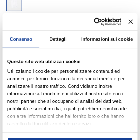
010
Size
XS
S
M
L
Consenso
Dettagli
Informazioni sui cookie
Q.tà
AGGIUNGI AL CARRELLO
Questo sito web utilizza i cookie
-
+
Utilizziamo i cookie per personalizzare contenuti ed
annunci, per fornire funzionalità dei social media e per
Aggiungi ai Preferiti
analizzare il nostro traffico. Condividiamo inoltre
informazioni sul modo in cui utilizzi il nostro sito con i
nostri partner che si occupano di analisi dei dati web,
Spedizione e consegna
pubblicità e social media, i quali potrebbero combinarle
con altre informazioni che hai fornito loro o che hanno
raccolto dal tuo utilizzo dei loro servizi.
DESCRIZIONE