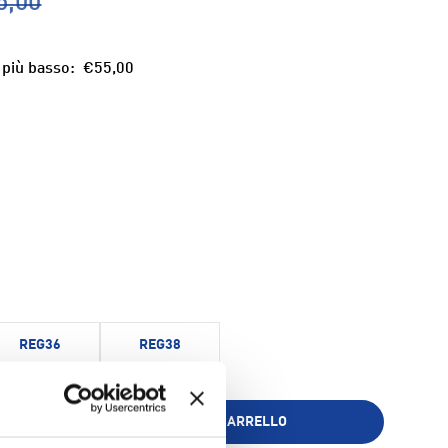
5,00
 più basso:
€55,00
REG36
REG38
AGGIUNGI AL CARRELLO
+