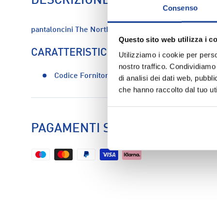
DESCRIZIONE
Consenso
pantaloncini The North Face TANKEN M - Uomo
Questo sito web utilizza i c
CARATTERISTICHE
Utilizziamo i cookie per perso
nostro traffico. Condividiamo 
Codice Fornitore:
nf0a8gznmn81
di analisi dei dati web, pubbl
che hanno raccolto dal tuo uti
PAGAMENTI SICURI