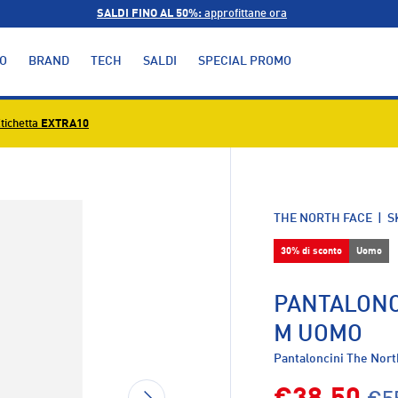
SALDI FINO AL 50%:
approfittane ora
O
BRAND
TECH
SALDI
SPECIAL PROMO
tichetta
EXTRA10
alleria
THE NORTH FACE
|
S
30% di sconto
Uomo
PANTALONC
M UOMO
Pantaloncini The Nor
AVANTI