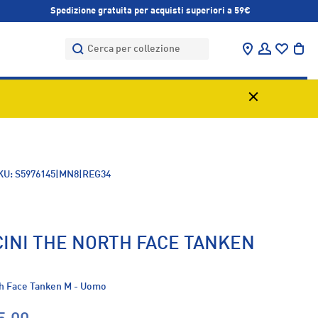
Spedizione gratuita per acquisti superiori a 59€
Cerca
Cerca
Trova negozi
Accedi
Bor
KU:
S5976145|MN8|REG34
INI THE NORTH FACE TANKEN
th Face Tanken M - Uomo