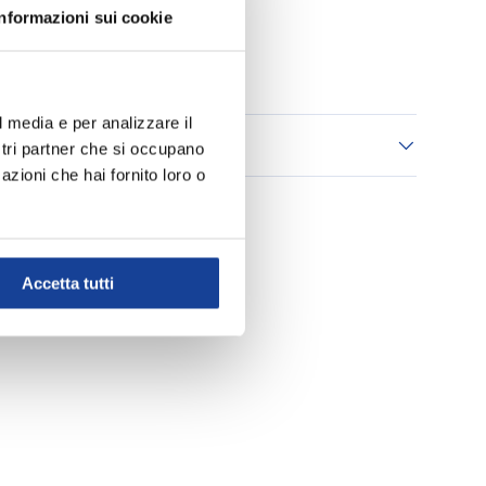
Informazioni sui cookie
Aggiungi ai Preferiti
l media e per analizzare il
 consegna
ostri partner che si occupano
azioni che hai fornito loro o
Accetta tutti