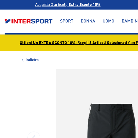
Acquista 3 articoli,
Extra Sconto 10%
PASSA AI CONTENUTI
SPORT
DONNA
UOMO
BAMBIN
Ottieni Un EXTRA SCONTO 10%
: Scegli
3 Articoli Selezionati
Con E
Indietro
L’immagine 1 è ora disponibile nella visualizzazione g
INDIETRO