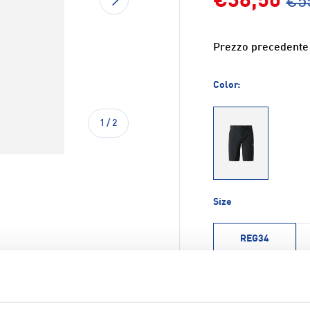
€38,50
€5
Prezzo precedente
Color:
di
1
/
2
MN8
Size
REG34
ione galleria
Q.tà
-