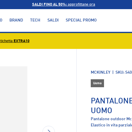
SALDI FINO AL 50%:
approfittane ora
O
BRAND
TECH
SALDI
SPECIAL PROMO
tichetta
EXTRA10
alleria
MCKINLEY
|
SKU:
S40
Uomo
PANTALONE
UOMO
Pantalone outdoor Mck
Elastico in vita parzia
AVANTI