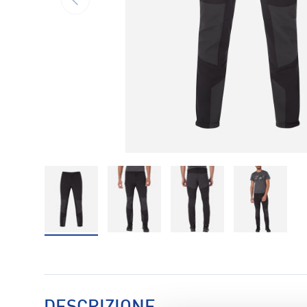
Carica immagine 1 nella visualizzazione galleria
Carica immagine 2 nella visualizzaz
Carica immagine 3 nell
Carica im