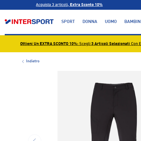
Acquista 3 articoli,
Extra Sconto 10%
PASSA AI CONTENUTI
SPORT
DONNA
UOMO
BAMBIN
Ottieni Un EXTRA SCONTO 10%
: Scegli
3 Articoli Selezionati
Con E
Indietro
L’immagine 1 è ora disponibile nella visualizzazione g
INDIETRO