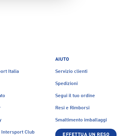
AIUTO
ort Italia
Servizio clienti
Spedizioni
ato
Segui il tuo ordine
y
Resi e Rimborsi
y
Smaltimento imballaggi
Intersport Club
EFFETTUA UN RESO