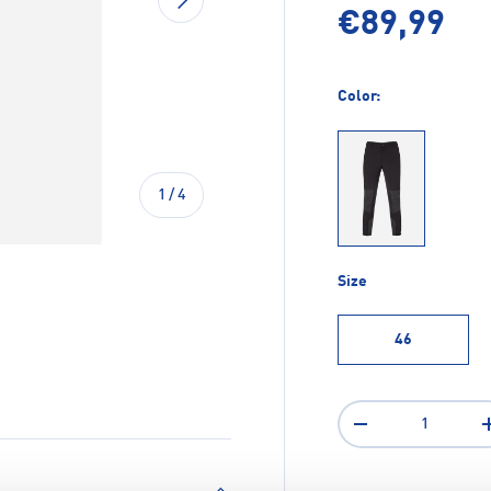
€89,99
Color:
di
1
/
4
050
Size
46
ione galleria
a visualizzazione galleria
magine 4 nella visualizzazione galleria
Q.tà
-