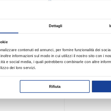
 offrendo libertà di
Realizzati con Dry Plus Eco
Spedizione e
Dettagli
ta, garantiscono freschezza e
da tagli da ramponi, mentre la
cerniere inferiori consentono
ookie
upplementare contro sporcizia
nalizzare contenuti ed annunci, per fornire funzionalità dei socia
inoltre informazioni sul modo in cui utilizzi il nostro sito con i n
icità e social media, i quali potrebbero combinarle con altre inform
lizzo dei loro servizi.
Rifiuta