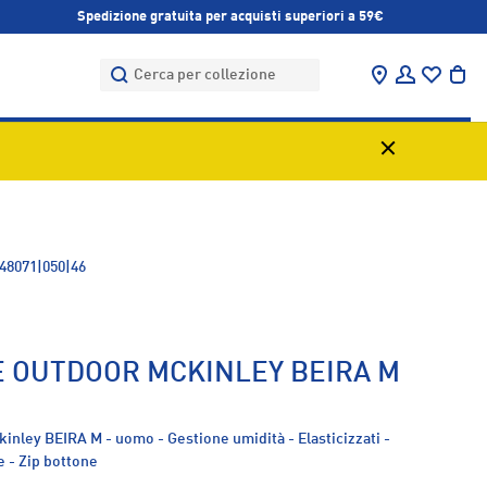
Spedizione gratuita per acquisti superiori a 59€
Cerca
Cerca
Trova negozi
Accedi
Bor
48071|050|46
 OUTDOOR MCKINLEY BEIRA M
inley BEIRA M - uomo - Gestione umidità - Elasticizzati -
le - Zip bottone