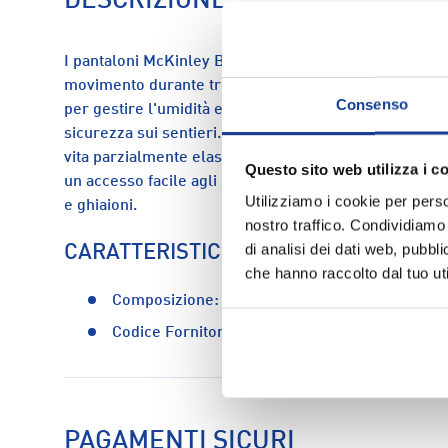
DESCRIZIONE
I pantaloni McKinley Beira sono l'ideale per l'outdoor,
movimento durante trekking, escursioni e alpinismo. 
Consenso
per gestire l'umidità e con protezione solare integra
sicurezza sui sentieri. Gli orli rinforzati proteggono 
vita parzialmente elastica assicura il fit perfetto. Le 
Questo sito web utilizza i c
un accesso facile agli stivali e offrono protezione s
Utilizziamo i cookie per perso
e ghiaioni.
nostro traffico. Condividiamo 
di analisi dei dati web, pubbl
CARATTERISTICHE
che hanno raccolto dal tuo uti
Composizione:
92% poliammide - 8% elastan
Codice Fornitore:
244344-050
PAGAMENTI SICURI