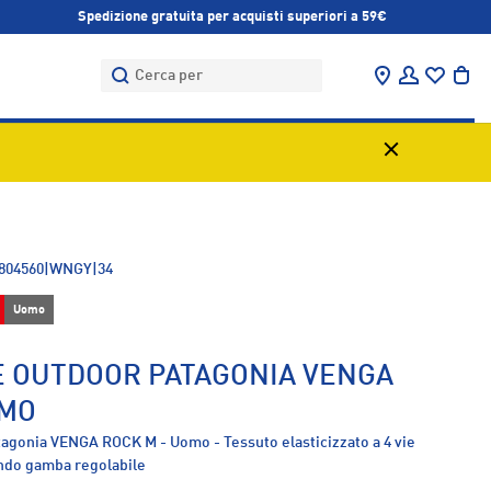
Spedizione gratuita per acquisti superiori a 59€
Cerca
Cerca
Trova negozi
Accedi
Bor
804560|WNGY|34
Uomo
 OUTDOOR PATAGONIA VENGA
OMO
agonia VENGA ROCK M - Uomo - Tessuto elasticizzato a 4 vie
ondo gamba regolabile