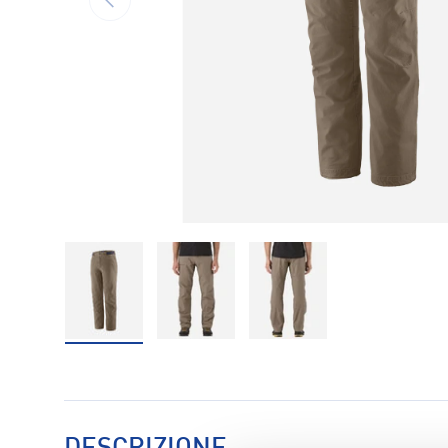
Carica immagine 1 nella visualizzazione galleria
Carica immagine 2 nella visualizzaz
Carica immagine 3 nell