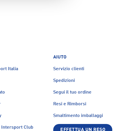
AIUTO
ort Italia
Servizio clienti
Spedizioni
ato
Segui il tuo ordine
y
Resi e Rimborsi
y
Smaltimento imballaggi
Intersport Club
EFFETTUA UN RESO