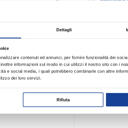
Spedizione e
fetta per le avventure
o a 4 vie, offrono la
Dettagli
l'attività. Progettati con
con chiusura a zip, questi
ssioni di arrampicata.
ookie
 a zip - Chiusura con bottone
nalizzare contenuti ed annunci, per fornire funzionalità dei socia
inoltre informazioni sul modo in cui utilizzi il nostro sito con i n
icità e social media, i quali potrebbero combinarle con altre inform
lizzo dei loro servizi.
stan
Rifiuta