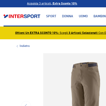
Acquista 3 articoli,
Extra Sconto 10%
PASSA AI CONTENUTI
SPORT
DONNA
UOMO
BAMBIN
Ottieni Un EXTRA SCONTO 10%
: Scegli
3 Articoli Selezionati
Con E
Indietro
L’immagine 1 è ora disponibile nella visualizzazione g
INDIETRO