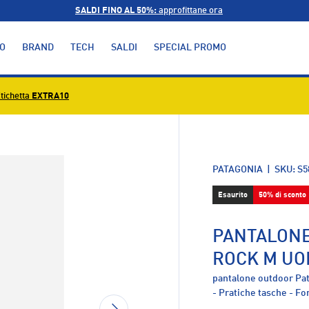
SALDI FINO AL 50%:
approfittane ora
O
BRAND
TECH
SALDI
SPECIAL PROMO
tichetta
EXTRA10
alleria
PATAGONIA
|
SKU:
S5
Esaurito
50% di sconto
PANTALONE
ROCK M U
pantalone outdoor Pat
- Pratiche tasche - F
AVANTI