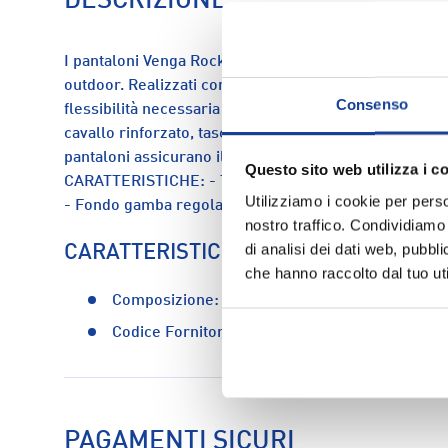
DESCRIZIONE
I pantaloni Venga Rock di Patagonia sono la scelta per
outdoor. Realizzati con un leggero tessuto elasticizzat
Consenso
flessibilità necessaria per muoversi agilmente durante 
cavallo rinforzato, tasche frontali e tasche posteriori 
pantaloni assicurano il massimo comfort durante le se
Questo sito web utilizza i c
CARATTERISTICHE: - Tasche sulla coscia con chiusura
Utilizziamo i cookie per perso
- Fondo gamba regolabile
nostro traffico. Condividiamo 
di analisi dei dati web, pubbl
CARATTERISTICHE
che hanno raccolto dal tuo uti
Composizione:
93% cotone organico - 7% ela
Codice Fornitore:
83083-wngy
PAGAMENTI SICURI