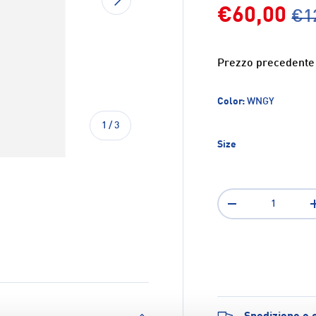
€60,00
€1
Prezzo precedente
Color:
WNGY
di
1
/
3
Size
Q.tà
-
ione galleria
a visualizzazione galleria