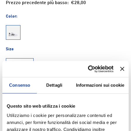
Prezzo precedente più basso:
€28,00
Color:
UNI
Size
36
Q.tà
Consenso
Dettagli
Informazioni sui cookie
AGGIUNGI AL CARRELLO
-
+
Aggiungi ai Preferiti
Questo sito web utilizza i cookie
Utilizziamo i cookie per personalizzare contenuti ed
annunci, per fornire funzionalità dei social media e per
Spedizione e consegna
analizzare il nostro traffico. Condividiamo inoltre