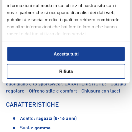
informazioni sul modo in cui utilizzi il nostro sito con i
nostri partner che si occupano di analisi dei dati web,
pubblicità e social media, i quali potrebbero combinarle
con altre informazioni che hai fornito loro o che hanno
DESCRIZIONE
raccolto dal tuo utilizzo dei loro servizi.
Ispirate ai modelli degli anni '70, le scarpe Adidas Core
Grand Court 2.0 Gs sono perfette per i bambini che
Accetta tutti
vogliono muoversi con stile e comfort. La tomaia in
similpelle, si abbina alla suola in gomma preformata per
garantire un grip efficace. Con calzata regolare e
Rifiuta
chiusura con lacci, queste sneakers sono ideali per l'uso
quotidiano e lo sportswear. CARATTERISTICHE: - Calzata
regolare - Offrono stile e comfort - Chiusura con lacci
CARATTERISTICHE
Adatto:
ragazzi (8-16 anni)
Suola:
gomma