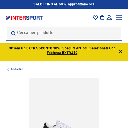
SALDI FINO AL 50%:
approfittane ora
PASSA AI CONTENUTI
Menu
Borsa
Accedi
Cerca
Cerca
Ottieni Un EXTRA SCONTO 10%
: Scegli
3 Articoli Selezionati
Con
Etichetta
EXTRA10
Indietro
L’immagine 1 è ora disponibile nella visualizzazione galleri