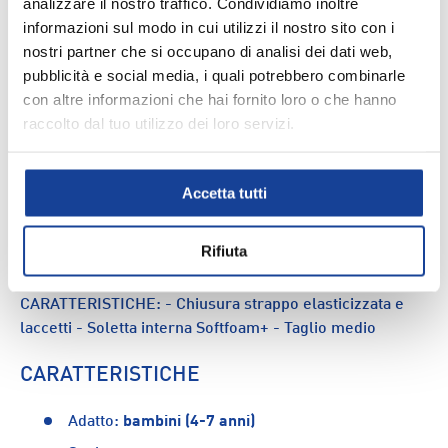
analizzare il nostro traffico. Condividiamo inoltre
informazioni sul modo in cui utilizzi il nostro sito con i
nostri partner che si occupano di analisi dei dati web,
Spedizione e consegna
pubblicità e social media, i quali potrebbero combinarle
con altre informazioni che hai fornito loro o che hanno
raccolto dal tuo utilizzo dei loro servizi.
DESCRIZIONE
Accetta tutti
Le scarpe Rebound V6 Mid Ps di Puma sono perfette per
donare un tocco di stile al look dei più piccoli. Con un
Rifiuta
design ispirato al basket e dotate dell'iconica striscia
Formstrip laterale, sono adatte per qualsiasi occasione.
CARATTERISTICHE: - Chiusura strappo elasticizzata e
laccetti - Soletta interna Softfoam+ - Taglio medio
CARATTERISTICHE
Adatto:
bambini (4-7 anni)