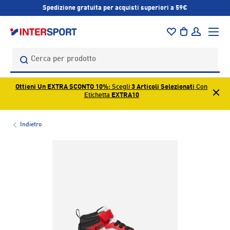
Spedizione gratuita per acquisti superiori a 59€
PASSA AI CONTENUTI
Menu
Borsa
Accedi
Cerca
Cerca
Ottieni Un EXTRA SCONTO 10%
: Scegli
3 Articoli Selezionati
Con
Etichetta
EXTRA10
Indietro
L’immagine 1 è ora disponibile nella visualizzazione galleri