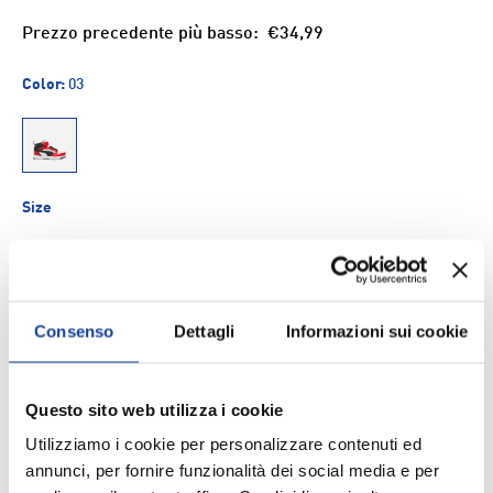
Prezzo precedente più basso:
€34,99
Color:
03
03
Size
30
31
32
33
34
35
Consenso
Dettagli
Informazioni sui cookie
Q.tà
AGGIUNGI AL CARRELLO
-
+
Questo sito web utilizza i cookie
Utilizziamo i cookie per personalizzare contenuti ed
Aggiungi ai Preferiti
annunci, per fornire funzionalità dei social media e per