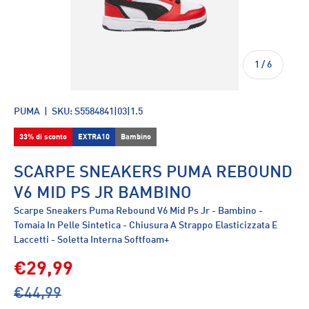
di
1
/
6
PUMA
|
SKU:
S5584841|03|1.5
33% di sconto
EXTRA10
Bambino
SCARPE SNEAKERS PUMA REBOUND
V6 MID PS JR BAMBINO
Scarpe Sneakers Puma Rebound V6 Mid Ps Jr - Bambino -
Tomaia In Pelle Sintetica - Chiusura A Strappo Elasticizzata E
Laccetti - Soletta Interna Softfoam+
€29,99
€44,99