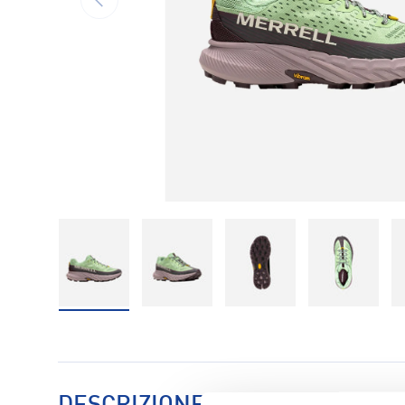
Carica immagine 1 nella visualizzazione galleria
Carica immagine 2 nella visualizzaz
Carica immagine 3 nell
Carica im