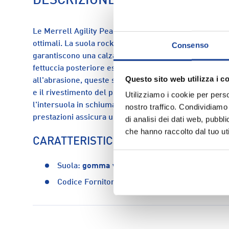
DESCRIZIONE
Le Merrell Agility Peak 5 sono state progettate per of
ottimali. La suola rocker incrementata, il peso ridotto
Consenso
garantiscono una calzata stabile e confortevole. Dotat
fettuccia posteriore esterna per bloccare il tallone e 
Questo sito web utilizza i c
all'abrasione, queste scarpe sono ideali per affrontar
e il rivestimento del plantare in mesh riciclato assicu
Utilizziamo i cookie per perso
l'intersuola in schiuma FloatPro offre comfort leggero
nostro traffico. Condividiamo 
prestazioni assicura un'aderenza senza pari su superf
di analisi dei dati web, pubbl
che hanno raccolto dal tuo uti
CARATTERISTICHE
Suola:
gomma vibram
Codice Fornitore:
j067804