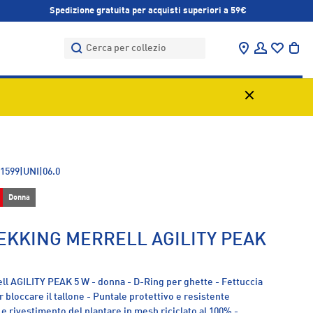
Spedizione gratuita per acquisti superiori a 59€
Cerca
Cerca
Trova negozi
Accedi
Bor
1599|UNI|06.0
Donna
EKKING MERRELL AGILITY PEAK
ll AGILITY PEAK 5 W - donna - D-Ring per ghette - Fettuccia
 bloccare il tallone - Puntale protettivo e resistente
 e rivestimento del plantare in mesh riciclato al 100% -