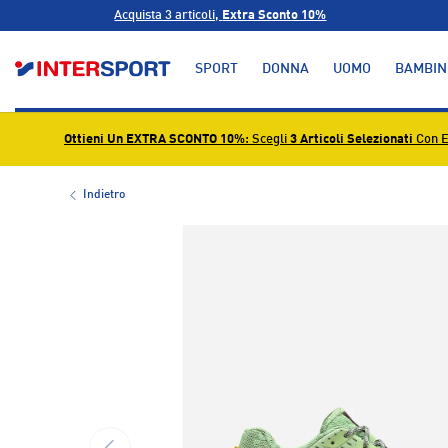
Acquista 3 articoli,
Extra Sconto 10%
PASSA AI CONTENUTI
SPORT
DONNA
UOMO
BAMBIN
Ottieni Un EXTRA SCONTO 10%
: Scegli
3 Articoli Selezionati
Con E
Indietro
L’immagine 1 è ora disponibile nella visualizzazione g
INDIETRO