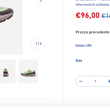
Intersuola in schiuma
€96,00
€1
Prezzo precedente
di
1
/
6
Color:
UNI
Size
Q.tà
-
ione galleria
a visualizzazione galleria
magine 4 nella visualizzazione galleria
Carica immagine 5 nella visualizzazione galleria
Carica immagine 6 nella visualizzazione galler