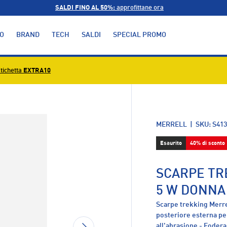
SALDI FINO AL 50%:
approfittane ora
O
BRAND
TECH
SALDI
SPECIAL PROMO
tichetta
EXTRA10
alleria
MERRELL
|
SKU:
S413
Esaurito
40% di sconto
SCARPE TR
5 W DONNA
Scarpe trekking Merre
posteriore esterna per
AVANTI
all'abrasione - Fodera