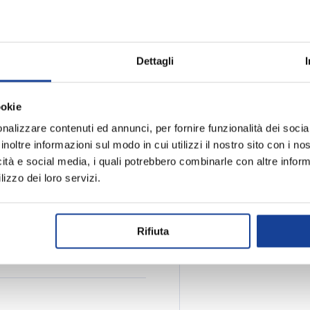
Spedizione e
frire comfort e prestazioni
 e la talloniera modellata
Dettagli
e di D-Ring per ghette,
puntale protettivo resistente
ookie
e qualsiasi terreno. La fodera
rano traspirabilità, mentre
nalizzare contenuti ed annunci, per fornire funzionalità dei socia
 e duraturo. La suola ad alte
inoltre informazioni sul modo in cui utilizzi il nostro sito con i n
ici asciutte e bagnate.
icità e social media, i quali potrebbero combinarle con altre inform
lizzo dei loro servizi.
Rifiuta