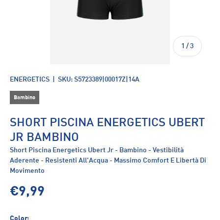
di
1
/
3
ENERGETICS
|
SKU:
S5723389|00017Z|14A
Bambino
SHORT PISCINA ENERGETICS UBERT
JR BAMBINO
Short Piscina Energetics Ubert Jr - Bambino - Vestibilità
Aderente - Resistenti All'Acqua - Massimo Comfort E Libertà Di
Movimento
€9,99
Color: