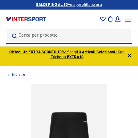
SALDI FINO AL 50%:
approfittane ora
PASSA AI CONTENUTI
Menu
Borsa
Accedi
Cerca
Cerca
Ottieni Un EXTRA SCONTO 10%
: Scegli
3 Articoli Selezionati
Con
Etichetta
EXTRA10
Indietro
L’immagine 1 è ora disponibile nella visualizzazione galleri