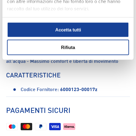
con altre informazioni che hai fornito loro o che hanno
raccolto dal tuo utilizzo dei loro servizi.
DESCRIZIONE
Perfetti per le lezioni di nuoto o per divertirsi in piscina,
Accetta tutti
questi boxer da bambino Energetics sono l'ideale per
assicurare comfort e libertà di movimento. Garantiscono
vestibilità aderente e resistenza all'acqua.
Rifiuta
CARATTERISTICHE: - Vestibilità aderente - Resistenti
all'acqua - Massimo comfort e libertà di movimento
CARATTERISTICHE
Codice Fornitore:
6000123-00017z
PAGAMENTI SICURI