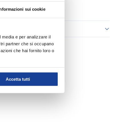
Aggiungi ai Preferiti
Informazioni sui cookie
 consegna
l media e per analizzare il
ostri partner che si occupano
azioni che hai fornito loro o
Accetta tutti