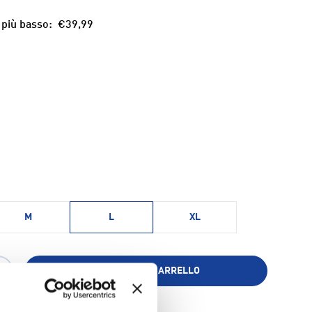
 più basso:
€39,99
M
L
XL
AGGIUNGI AL CARRELLO
+