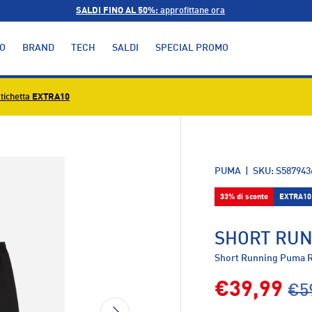
SALDI FINO AL 50%:
approfittane ora
O
BRAND
TECH
SALDI
SPECIAL PROMO
tichetta
EXTRA10
alleria
PUMA
|
SKU:
S587943
33% di sconto
EXTRA10
SHORT RUN
Short Running Puma 
€39,99
€5
AVANTI