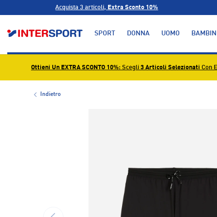
Acquista 3 articoli,
Extra Sconto 10%
PASSA AI CONTENUTI
SPORT
DONNA
UOMO
BAMBIN
Ottieni Un EXTRA SCONTO 10%
: Scegli
3 Articoli Selezionati
Con E
Indietro
L’immagine 1 è ora disponibile nella visualizzazione g
INDIETRO