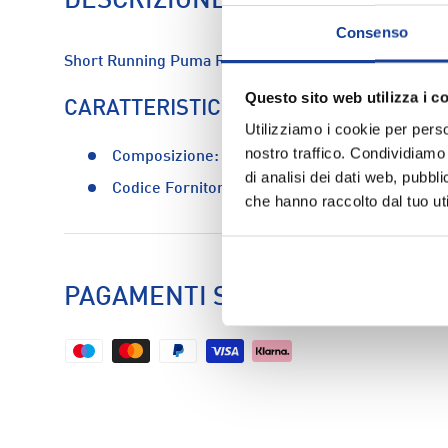
DESCRIZIONE
Consenso
Short Running Puma Run Club M - Uomo
Questo sito web utilizza i c
CARATTERISTICHE
Utilizziamo i cookie per perso
nostro traffico. Condividiamo 
Composizione:
100% poliestere riciclato
di analisi dei dati web, pubbl
Codice Fornitore:
527530-01
che hanno raccolto dal tuo uti
PAGAMENTI SICURI