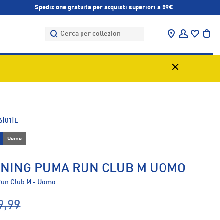
Spedizione gratuita per acquisti superiori a 59€
Cerca
Cerca
Trova negozi
Accedi
Bor
6|01|L
Uomo
NING PUMA RUN CLUB M UOMO
Run Club M - Uomo
9,99