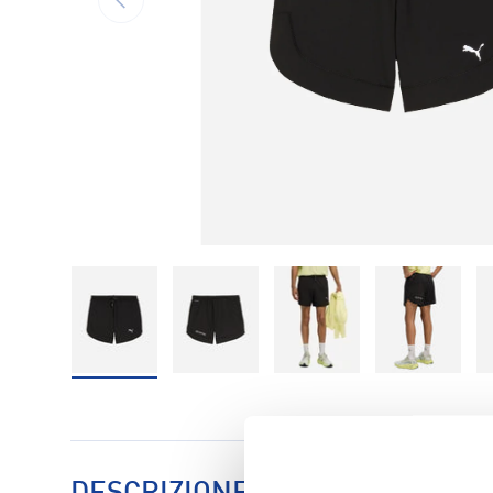
Carica immagine 1 nella visualizzazione galleria
Carica immagine 2 nella visualizzaz
Carica immagine 3 nell
Carica im