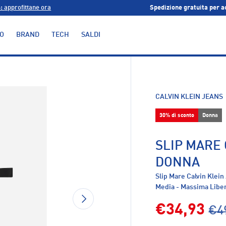
%:
approfittane ora
Spedizione gratuita per a
O
BRAND
TECH
SALDI
alleria
CALVIN KLEIN JEANS
30% di sconto
Donna
SLIP MARE 
DONNA
Slip Mare Calvin Klein
Media - Massima Libe
AVANTI
€34,93
€4