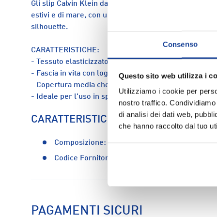
Gli slip Calvin Klein da donna sono progettati per unir
estivi e di mare, con un design moderno e linee pulit
silhouette.
Consenso
CARATTERISTICHE:
- Tessuto elasticizzato per un'ottima aderenza e libe
- Fascia in vita con logo iconico firmato Calvin Klein
Questo sito web utilizza i c
- Copertura media che combina discrezione e sensual
Utilizziamo i cookie per perso
- Ideale per l'uso in spiaggia o in piscina
nostro traffico. Condividiamo 
di analisi dei dati web, pubbl
CARATTERISTICHE
che hanno raccolto dal tuo uti
Composizione:
82% nylon - 18% elastan
Codice Fornitore:
lv00q61213-100
PAGAMENTI SICURI