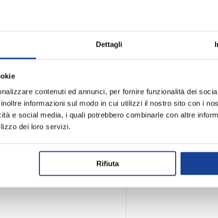
e comfort e stile in contesti
e che valorizzano la
Dettagli
Spedizione e
rtà di movimento
ookie
ità
nalizzare contenuti ed annunci, per fornire funzionalità dei socia
inoltre informazioni sul modo in cui utilizzi il nostro sito con i n
icità e social media, i quali potrebbero combinarle con altre inform
lizzo dei loro servizi.
Rifiuta