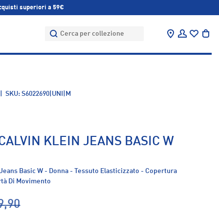
cquisti superiori a 59€
Cerca
Cerca
Trova negozi
Accedi
Bor
|
SKU:
S6022690|UNI|M
CALVIN KLEIN JEANS BASIC W
 Jeans Basic W - Donna - Tessuto Elasticizzato - Copertura
rtà Di Movimento
9,90