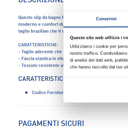
DESCRIZIONE
Questo slip da bagno firmato Calvin Klein Jeans è pen
Consenso
moderno e comfort durante le attività balneari. Un m
taglio brazilian che ti consente di muoverti in complet
Questo sito web utilizza i c
CARATTERISTICHE:
Utilizziamo i cookie per perso
- Taglio aderente che garantisce libertà di moviment
nostro traffico. Condividiamo 
- Fascia elastica in vita con logo del brand
di analisi dei dati web, pubbl
- Tessuto resistente all'acqua e rapido nell'asciugatu
che hanno raccolto dal tuo uti
CARATTERISTICHE
Codice Fornitore:
lv00q61218-ub1
PAGAMENTI SICURI