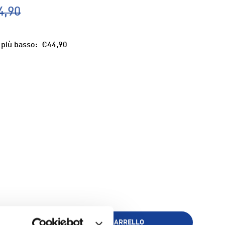
4,90
 più basso:
€44,90
ia
AGGIUNGI AL CARRELLO