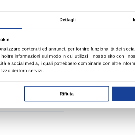
-
sato per chi cerca un design
Dettagli
odello stiloso ma comodo dal
a libertà.
ookie
Spedizione e
nalizzare contenuti ed annunci, per fornire funzionalità dei socia
o
inoltre informazioni sul modo in cui utilizzi il nostro sito con i n
icità e social media, i quali potrebbero combinarle con altre inform
ra
lizzo dei loro servizi.
Rifiuta