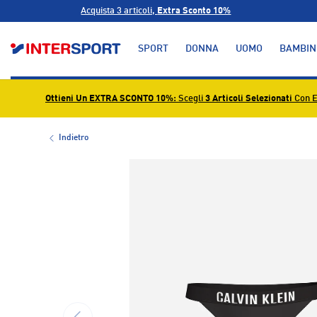
Acquista 3 articoli,
Extra Sconto 10%
PASSA AI CONTENUTI
SPORT
DONNA
UOMO
BAMBIN
Ottieni Un EXTRA SCONTO 10%
: Scegli
3 Articoli Selezionati
Con E
Indietro
L’immagine 1 è ora disponibile nella visualizzazione g
INDIETRO