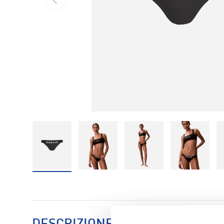
Carica immagine 1 nella visualizzazione galleria
Carica immagine 2 nella visualizzaz
Carica immagine 3 nell
Carica im