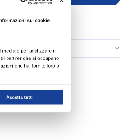
+
Informazioni sui cookie
Aggiungi ai Preferiti
 consegna
l media e per analizzare il
ostri partner che si occupano
azioni che hai fornito loro o
Accetta tutti