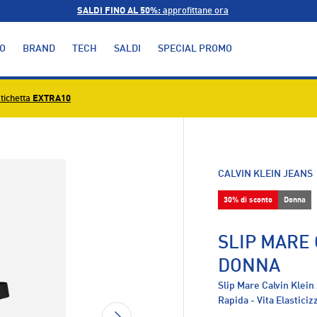
SALDI FINO AL 50%:
approfittane ora
O
BRAND
TECH
SALDI
SPECIAL PROMO
tichetta
EXTRA10
alleria
CALVIN KLEIN JEANS
30% di sconto
Donna
SLIP MARE 
DONNA
Slip Mare Calvin Klein
Rapida - Vita Elasticiz
AVANTI