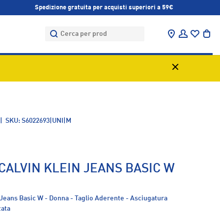
Spedizione gratuita per acquisti superiori a 59€
Cerca
Cerca
Trova negozi
Accedi
Bor
|
SKU:
S6022693|UNI|M
CALVIN KLEIN JEANS BASIC W
 Jeans Basic W - Donna - Taglio Aderente - Asciugatura
zata