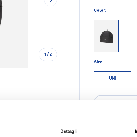
Color:
050
di
1
/
2
Size
UNI
Q.tà
-
ione galleria
Dettagli