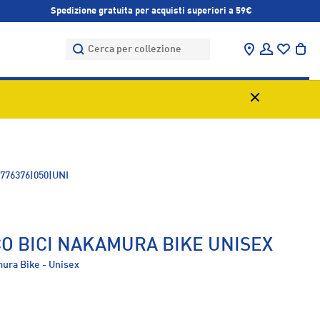
Spedizione gratuita per acquisti superiori a 59€
Cerca
Cerca
Trova negozi
Accedi
Bor
776376|050|UNI
O BICI NAKAMURA BIKE UNISEX
ura Bike - Unisex