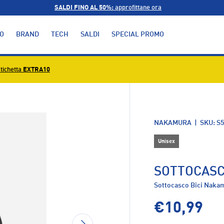
SALDI FINO AL 50%:
approfittane ora
O
BRAND
TECH
SALDI
SPECIAL PROMO
tichetta
EXTRA10
alleria
NAKAMURA
|
SKU:
S5
Unisex
SOTTOCASC
Sottocasco Bici Nakam
€10,99
AVANTI