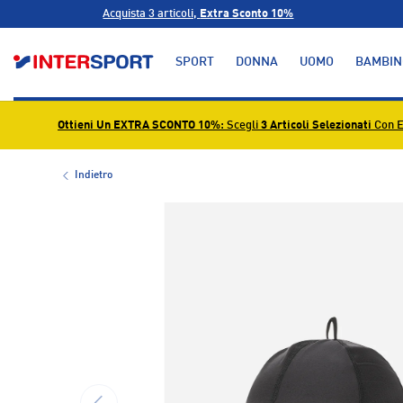
Acquista 3 articoli,
Extra Sconto 10%
PASSA AI CONTENUTI
SPORT
DONNA
UOMO
BAMBIN
Ottieni Un EXTRA SCONTO 10%
: Scegli
3 Articoli Selezionati
Con E
Indietro
L’immagine 1 è ora disponibile nella visualizzazione g
INDIETRO