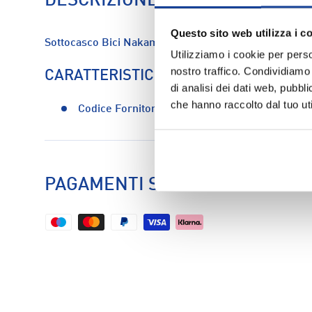
DESCRIZIONE
Questo sito web utilizza i c
Sottocasco Bici Nakamura Bike - Unisex
Utilizziamo i cookie per perso
nostro traffico. Condividiamo 
CARATTERISTICHE
di analisi dei dati web, pubbl
che hanno raccolto dal tuo uti
Codice Fornitore:
nm02crnm112-050
PAGAMENTI SICURI