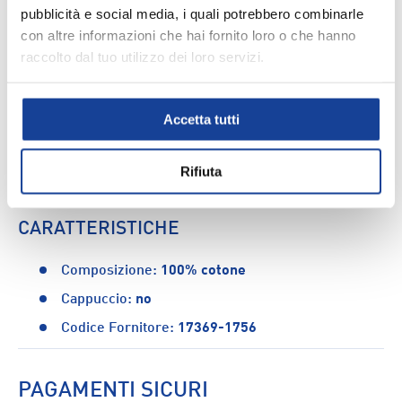
pubblicità e social media, i quali potrebbero combinarle
DESCRIZIONE
con altre informazioni che hai fornito loro o che hanno
raccolto dal tuo utilizzo dei loro servizi.
Con un morbidissimo girocollo classico che si abbina
con tutto, questa t-shirt Levi's presenta una variante
stagionale del logo sportivo, conferendo un tocco di stile
Accetta tutti
semplice ma distintivo. Realizzata in morbido jersey di
cotone, è impreziosita dall'inconfondibile marchio
Levi's, rendendola perfetta per un look casual e
Rifiuta
confortevole.
CARATTERISTICHE
Composizione:
100% cotone
Cappuccio:
no
Codice Fornitore:
17369-1756
PAGAMENTI SICURI