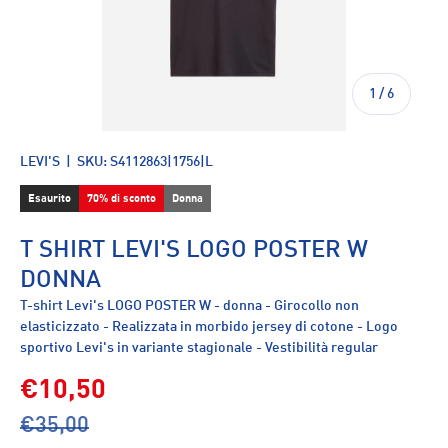
di
1
/
6
LEVI'S
|
SKU:
S4112863|1756|L
Esaurito
70% di sconto
Donna
T SHIRT LEVI'S LOGO POSTER W
DONNA
T-shirt Levi's LOGO POSTER W - donna - Girocollo non
elasticizzato - Realizzata in morbido jersey di cotone - Logo
sportivo Levi's in variante stagionale - Vestibilità regular
€10,50
€35,00