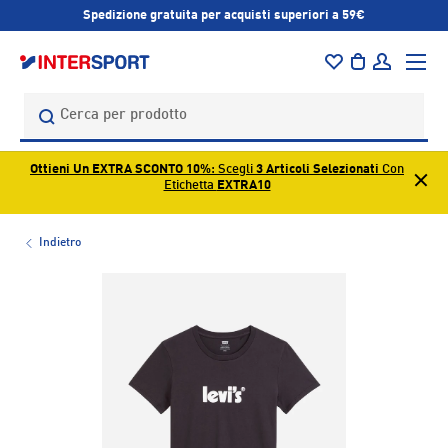
Spedizione gratuita per acquisti superiori a 59€
PASSA AI CONTENUTI
Menu
Borsa
Accedi
Cerca
Cerca
Ottieni Un EXTRA SCONTO 10%
: Scegli
3 Articoli Selezionati
Con
Etichetta
EXTRA10
Indietro
L’immagine 1 è ora disponibile nella visualizzazione galleri