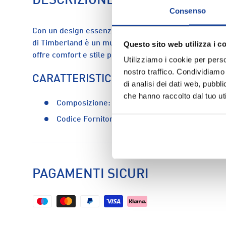
DESCRIZIONE
Consenso
Con un design essenziale e una grande stampa sul dav
di Timberland è un must-have per il tuo guardaroba. 
Questo sito web utilizza i c
offre comfort e stile per un look quotidiano impeccabi
Utilizziamo i cookie per perso
nostro traffico. Condividiamo 
CARATTERISTICHE
di analisi dei dati web, pubbl
che hanno raccolto dal tuo uti
Composizione:
100% cotone
Codice Fornitore:
tb0a5wqqp561
PAGAMENTI SICURI