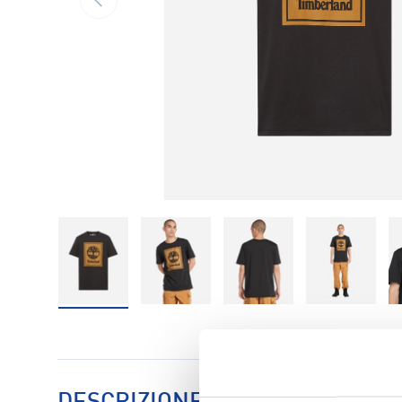
Carica immagine 1 nella visualizzazione galleria
Carica immagine 2 nella visualizzaz
Carica immagine 3 nell
Carica im