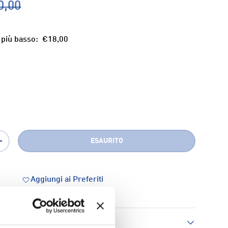
0,00
 più basso:
€18,00
ESAURITO
+
Aggiungi ai Preferiti
 consegna