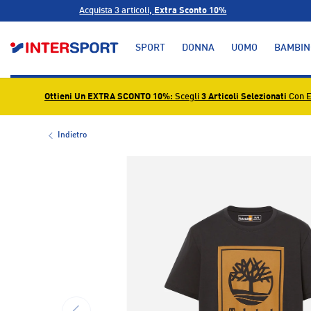
Acquista 3 articoli,
Extra Sconto 10%
PASSA AI CONTENUTI
SPORT
DONNA
UOMO
BAMBIN
Ottieni Un EXTRA SCONTO 10%
: Scegli
3 Articoli Selezionati
Con E
Indietro
L’immagine 1 è ora disponibile nella visualizzazione g
INDIETRO