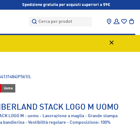
Spedizione gratuita per acquisti superiori a 59€
Cerca
Cerca
Trova negozi
Accedi
Bor
S4131484|P561|L
Uomo
IMBERLAND STACK LOGO M UOMO
TACK LOGO M - uomo - Lavorazione a maglia - Grande stampa
a a bandierina - Vestibilità regolare - Composizione: 100%