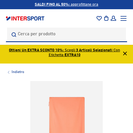
SALDI FINO AL 50%:
approfittane ora
PASSA AI CONTENUTI
Menu
Borsa
Accedi
Cerca
Cerca
Ottieni Un EXTRA SCONTO 10%
: Scegli
3 Articoli Selezionati
Con
Etichetta
EXTRA10
Indietro
L’immagine 1 è ora disponibile nella visualizzazione galleri