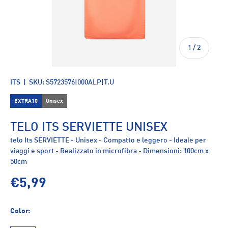
di
1
/
2
ITS
|
SKU:
S5723576|000ALP|T.U
EXTRA10
Unisex
TELO ITS SERVIETTE UNISEX
telo Its SERVIETTE - Unisex - Compatto e leggero - Ideale per
viaggi e sport - Realizzato in microfibra - Dimensioni: 100cm x
50cm
€5,99
Color: