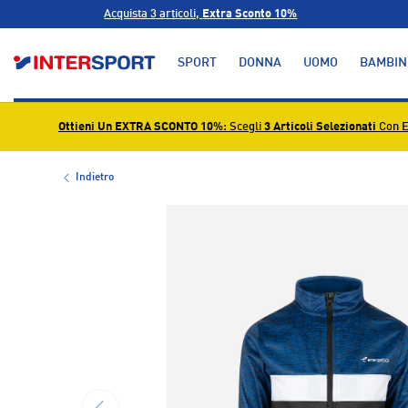
Acquista 3 articoli,
Extra Sconto 10%
PASSA AI CONTENUTI
SPORT
DONNA
UOMO
BAMBIN
Ottieni Un EXTRA SCONTO 10%
: Scegli
3 Articoli Selezionati
Con E
Indietro
L’immagine 1 è ora disponibile nella visualizzazione g
INDIETRO