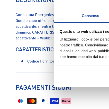
DESCRIZIONE
Con la tuta Energetics avrai l'abbigliamento perfetto pe
Consenso
Questo capo offre comfort e libertà di movimento. Il 
accattivante, mentre la vestibilità è studiata appositam
Questo sito web utilizza i c
dinamici. CARATTERISTICHE: - Comfort e libertà di 
accattivante - Vestibilità studiata per ragazzi attivi e d
Utilizziamo i cookie per perso
nostro traffico. Condividiamo 
CARATTERISTICHE
di analisi dei dati web, pubbl
che hanno raccolto dal tuo uti
Codice Fornitore:
5009974-000al1
PAGAMENTI SICURI