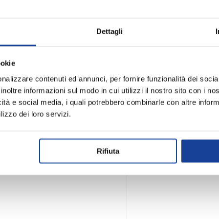
r le tue attività sportive.
Dettagli
design la rende esteticamente
ente per i ragazzi attivi e
Spedizione e
ookie
movimento - Design
inamici
nalizzare contenuti ed annunci, per fornire funzionalità dei socia
inoltre informazioni sul modo in cui utilizzi il nostro sito con i n
icità e social media, i quali potrebbero combinarle con altre inform
lizzo dei loro servizi.
Rifiuta