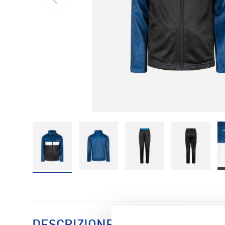
Carica immagine 1 nella visualizzazione galleria
Carica immagine 2 nella visualizzaz
Carica immagine 3 nell
Carica im