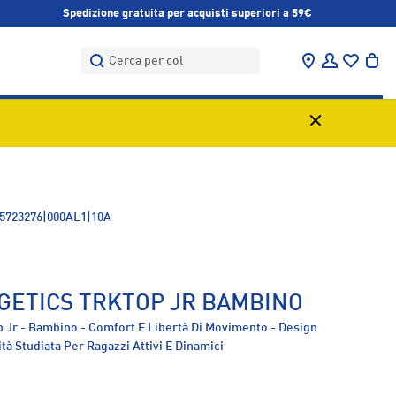
Spedizione gratuita per acquisti superiori a 59€
Cerca
Cerca
Trova negozi
Accedi
Bor
5723276|000AL1|10A
GETICS TRKTOP JR BAMBINO
p Jr - Bambino - Comfort E Libertà Di Movimento - Design
ità Studiata Per Ragazzi Attivi E Dinamici