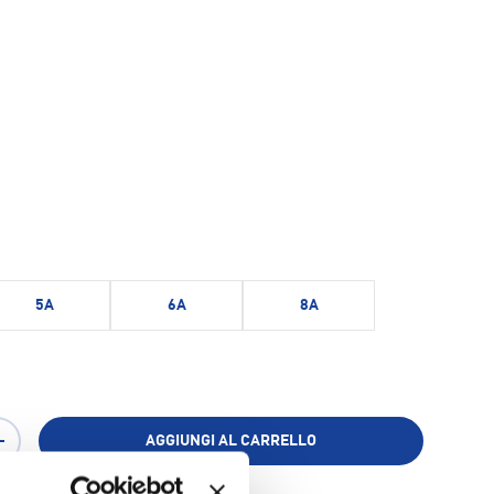
5A
6A
8A
ia
AGGIUNGI AL CARRELLO
+