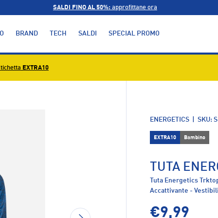
SALDI FINO AL 50%:
approfittane ora
O
BRAND
TECH
SALDI
SPECIAL PROMO
tichetta
EXTRA10
alleria
ENERGETICS
|
SKU:
S
EXTRA10
Bambino
TUTA ENER
Tuta Energetics Trkto
Accattivante - Vestibil
€9,99
AVANTI